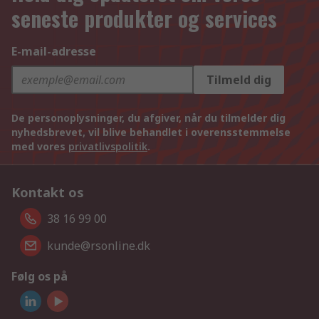
seneste produkter og services
E-mail-adresse
Tilmeld dig
De personoplysninger, du afgiver, når du tilmelder dig
nyhedsbrevet, vil blive behandlet i overensstemmelse
med vores
privatlivspolitik
.
Kontakt os
38 16 99 00
kunde@rsonline.dk
Følg os på