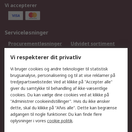
Vi accepterer
Serviceløsninger
Procurementløsninger
Udvidet sortiment
Kalibrering
Olietest og -analyse
Vi respekterer dit privatliv
DesignSpark
Teknisk Support
Dit lokale salgsteam
Eksportløsninger
Vi bruger cookies og andre teknologier til statistisk
brugsanalyse, personalisering og til at vise reklamer på
tredjepartswebsteder. Ved at klikke på "Accepter alle"
Support
giver du samtykke til behandling af ikke-væsentlige
Få hjælp
Returnering
cookies. Du kan vælge dine cookies ved at klikke på
"Administrer cookieindstillinger". Hvis du ikke ønsker
Levering
Spor min ordre
dette, skal du klikke på "Afvis alle". Dette kan begrænse
Fakturakopi
Betalingsmuligheder
adgangen til nogle funktioner. Du kan finde flere
Fordele med Mit RS
Okdo
oplysninger i vores
cookie politik
.