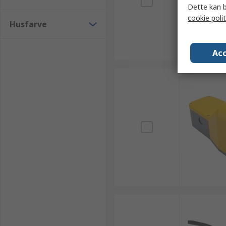
Dette kan b
cookie polit
Husfarve
Acc