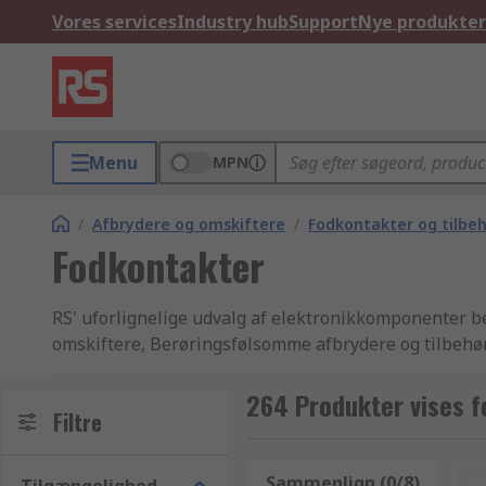
Vores services
Industry hub
Support
Nye produkter
Menu
MPN
/
Afbrydere og omskiftere
/
Fodkontakter og tilbe
Fodkontakter
RS' uforlignelige udvalg af elektronikkomponenter be
omskiftere, Berøringsfølsomme afbrydere og tilbehø
levering fra lager i branchen. Vi tilbyder tusindvis a
leveres med den højeste standard, produktkvalitet og
264 Produkter vises f
Filtre
vores Fodkontakter produkter fremskaffet fra de mest
Vi går op i kundetilfredshed, og gør alt hvad vi kan f
udvalg af produkter i vores El, automation og kabler
Sammenlign (0/8)
n