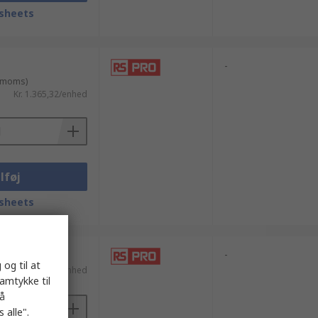
sheets
-
. moms)
Kr. 1.365,32/enhed
lføj
sheets
-
 og til at
moms)
Kr. 460,39/enhed
samtykke til
på
 alle".