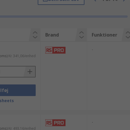
 og omskiftere og andre Fodkontakter og
 af vores tekniske rådgivere. RS følger de
dukt fra Telemecanique eller måske Merlin
pport du har brug for, for at få størst mulig
Brand
Funktioner
-
moms)
Kr. 341,06/enhed
lføj
sheets
-
moms)
Kr. 493,16/enhed