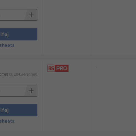
lføj
sheets
-
moms)
Kr. 204,34/enhed
lføj
sheets