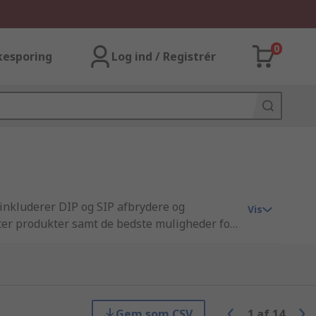
0
kesporing
Log ind / Registrér
 inkluderer DIP og SIP afbrydere og
Vis
ter produkter samt de bedste muligheder for
rksomheder og teknikere verden over. Alt dette
randør af El, automation og kabler, er alle
 selv, som del af vores RS Essentials udvalg.
ine. RS tilbyder desuden et endnu bredere
ektriske og industrielle produkter der
Gem som CSV
1
af
14