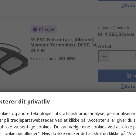
Data
Indhold (1 enhed)
På lager
Kr. 1.365,32
(ekskl
RS PRO Fodkontakt, Allround,
Moment Termoplast, DPST, 3A,
Antal
24 V ac
RS-varenummer
808-6992
Ti
Data
kterer dit privatliv
Indhold (1 enhed)
På lager
okies og andre teknologier til statistisk brugsanalyse, personalisering
Kr. 460,39
(ekskl. 
er på tredjepartswebsteder. Ved at klikke på "Accepter alle" giver du 
RS PRO Fodkontakt,
Antal
Fodkontakt, Momentan On-Off
af ikke-væsentlige cookies. Du kan vælge dine cookies ved at klikke 
16 SWG ulegeret stål
 cookieindstillinger". Hvis du ikke ønsker dette, skal du klikke på "Afvis