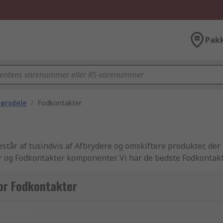
Pak
hørsdele
/
Fodkontakter
står af tusindvis af Afbrydere og omskiftere produkter, der
r og Fodkontakter komponenter. Vi har de bedste Fodkontak
f industri-godkendte Fodkontakter og tilbehør artikler til vi
 kundeservice som RS er kendt for. Som Europas førende leve
or Fodkontakter
 respekterede producenter i branchen eller produceret af RS
or at din bestilling leveres dagen efter at du har bestilt onl
 produktsortiment, sideløbende med de mange varianter af el
ulstil