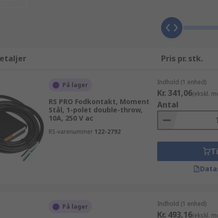
 af El, automation og kabler produkter, inklusive Afbrydere
ores hjemmeside, anvende søgefunktionen eller kontakte en
t betyder at hvad enten du leder efter et Fodkontakter pro
t, og tilbyde dig alle de tekniske specifikationer og al den su
etaljer
Pris pr. stk.
Indhold (1 enhed)
På lager
Kr. 341,06
(ekskl. 
RS PRO Fodkontakt, Moment
Antal
Stål, 1-polet double-throw,
10A, 250 V ac
RS-varenummer
122-2792
Ti
Data
Indhold (1 enhed)
På lager
Kr. 493,16
(ekskl. 