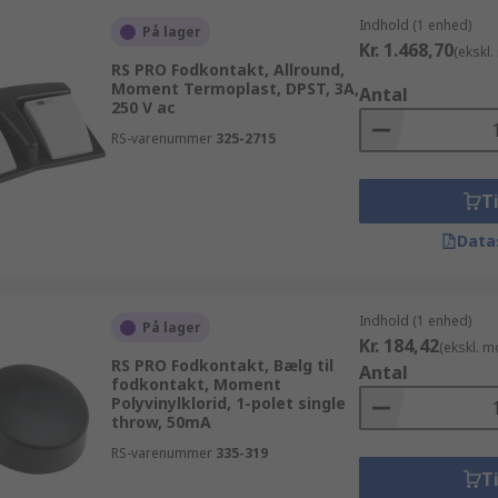
Indhold (1 enhed)
På lager
Kr. 1.468,70
(ekskl
RS PRO Fodkontakt, Allround,
Moment Termoplast, DPST, 3A,
Antal
250 V ac
RS-varenummer
325-2715
Ti
Data
Indhold (1 enhed)
På lager
Kr. 184,42
(ekskl. 
RS PRO Fodkontakt, Bælg til
Antal
fodkontakt, Moment
Polyvinylklorid, 1-polet single
throw, 50mA
RS-varenummer
335-319
Ti