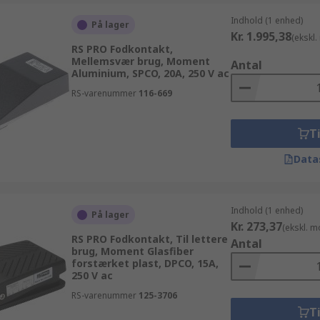
Indhold (1 enhed)
På lager
Kr. 1.995,38
(ekskl
RS PRO Fodkontakt,
Mellemsvær brug, Moment
Antal
Aluminium, SPCO, 20A, 250 V ac
RS-varenummer
116-669
Ti
Data
Indhold (1 enhed)
På lager
Kr. 273,37
(ekskl. 
RS PRO Fodkontakt, Til lettere
Antal
brug, Moment Glasfiber
forstærket plast, DPCO, 15A,
250 V ac
RS-varenummer
125-3706
Ti