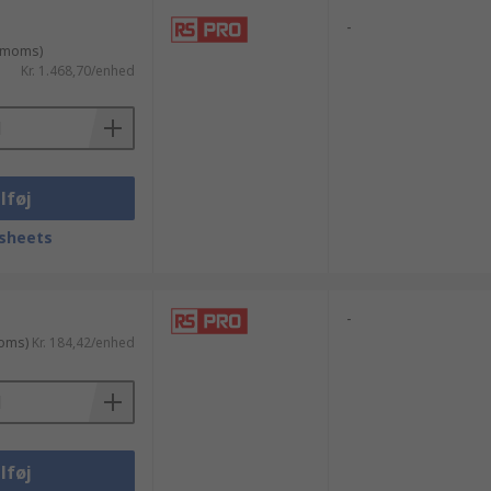
-
. moms)
Kr. 1.468,70/enhed
lføj
sheets
-
moms)
Kr. 184,42/enhed
lføj