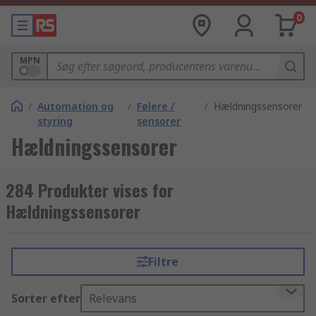
0
MPN
/
Automation og
/
Følere /
/
Hældningssensorer
styring
sensorer
Hældningssensorer
284 Produkter vises for
Hældningssensorer
Filtre
Sorter efter
Relevans