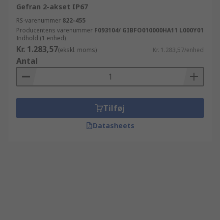
Gefran 2-akset IP67
RS-varenummer
822-455
Producentens varenummer
F093104/ GIBFO010000HA11 L000Y01
Indhold (1 enhed)
Kr. 1.283,57
(ekskl. moms)
Kr. 1.283,57/enhed
Antal
Tilføj
Datasheets