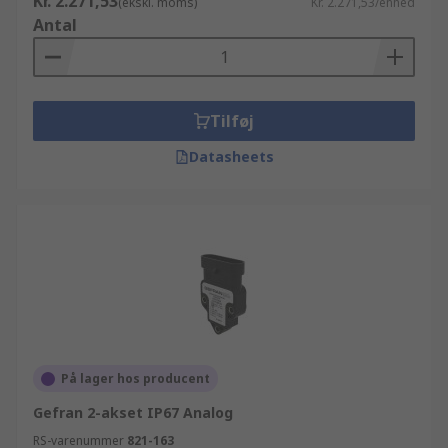
Kr. 2.271,53
(ekskl. moms)
Kr. 2.271,53/enhed
Antal
Tilføj
Datasheets
På lager hos producent
Gefran 2-akset IP67 Analog
RS-varenummer
821-163