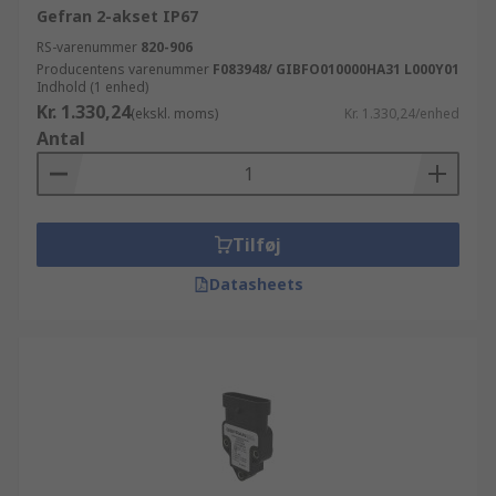
Gefran 2-akset IP67
RS-varenummer
820-906
Producentens varenummer
F083948/ GIBFO010000HA31 L000Y01
Indhold (1 enhed)
Kr. 1.330,24
(ekskl. moms)
Kr. 1.330,24/enhed
Antal
Tilføj
Datasheets