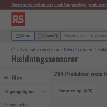
Vores services
Industry hub
Support
Nye produkter
Menu
MPN
/
Automation og styring
/
Følere / sensorer
/
Hældn
Hældningssensorer
284 Produkter vises 
Filtre
Sammenlign (0/8)
n
Tilgængelighed
3 tilgængelige