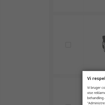
Vi respe
Vi bruger co
vise reklam
behandling 
"Administrer