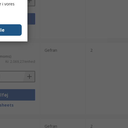
 i vores
lføj
sheets
lle
Gefran
2
. moms)
Kr. 2.069,27/enhed
lføj
sheets
Gefran
2