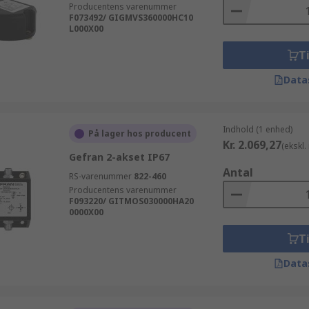
Producentens varenummer
F073492/ GIGMVS360000HC10
L000X00
Ti
Data
Indhold (1 enhed)
På lager hos producent
Kr. 2.069,27
(ekskl
Gefran 2-akset IP67
Antal
RS-varenummer
822-460
Producentens varenummer
F093220/ GITMOS030000HA20
0000X00
Ti
Data