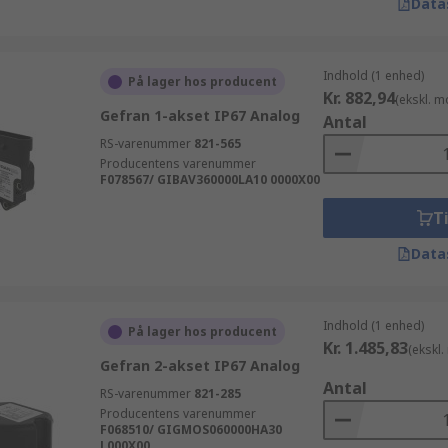
Data
Indhold (1 enhed)
På lager hos producent
Kr. 882,94
(ekskl. 
Gefran 1-akset IP67 Analog
Antal
RS-varenummer
821-565
Producentens varenummer
F078567/ GIBAV360000LA10 0000X00
Ti
Data
Indhold (1 enhed)
På lager hos producent
Kr. 1.485,83
(ekskl
Gefran 2-akset IP67 Analog
Antal
RS-varenummer
821-285
Producentens varenummer
F068510/ GIGMOS060000HA30
L000X00