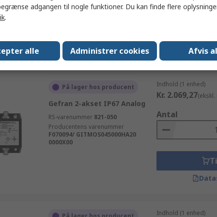
F080982/ GITMVS360000HA10
egrænse adgangen til nogle funktioner. Du kan finde flere oplysninger
L000X00
ik
.
Ti
Data
epter alle
Administrer cookies
Afvis a
Indhold (1 enhed)
På lager hos producent
Kr. 2.069,27
(ekskl
Gefran 2-akset IP67 Analog
Antal
RS-varenummer
821-050
Producentens varenummer
F070094/ GITMOS045000HA20
0000X00
Ti
Data
Indhold (1 enhed)
På lager hos producent