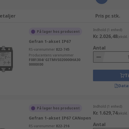
etaljer
Pris pr. stk.
Indhold (1 enhed)
På lager hos producent
Kr. 2.026,48
(ekskl
Gefran 1-akset IP67
Antal
RS-varenummer
822-745
Producentens varenummer
F081304/ GITMVS020000HA30
0000X00
Ti
Data
Indhold (1 enhed)
På lager hos producent
Kr. 1.629,74
(ekskl
Gefran 1-akset IP67 CANopen
Antal
RS-varenummer
822-216