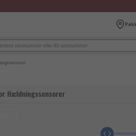
Pak
ingssensorer
for Hældningssensorer
ulstil