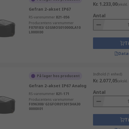
Kr. 1.233,00
(ekskl
Gefran 2-akset IP67
Antal
RS-varenummer
821-056
Producentens varenummer
F070183/ GIGMOS010000LA10
L000X00
Ti
Data
Indhold (1 enhed)
På lager hos producent
Kr. 2.077,05
(ekskl
Gefran 2-akset IP67 Analog
Antal
RS-varenummer
821-171
Producentens varenummer
F096308/ GIGFOR015015HA30
0000X01
Ti