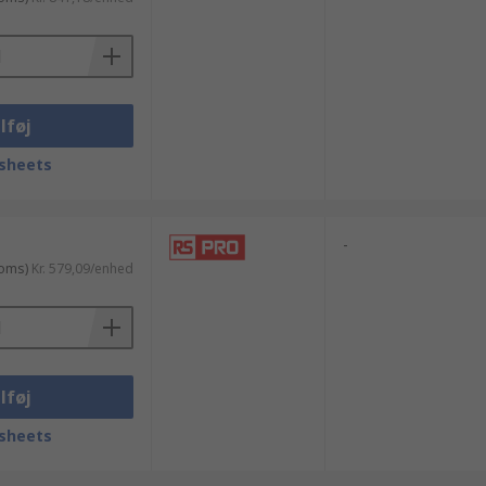
lføj
sheets
-
moms)
Kr. 579,09/enhed
lføj
sheets