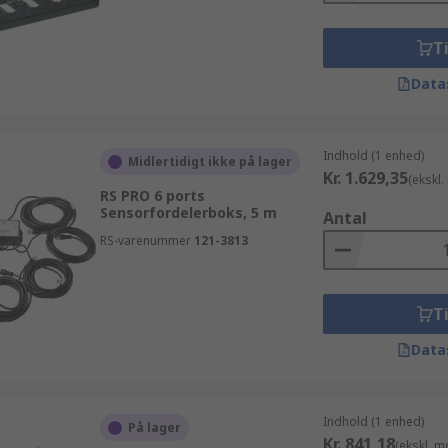
Ti
Data
Indhold (1 enhed)
Midlertidigt ikke på lager
Kr. 1.629,35
(ekskl
RS PRO 6 ports
Sensorfordelerboks, 5 m
Antal
RS-varenummer
121-3813
Ti
Data
Indhold (1 enhed)
På lager
Kr. 841,18
(ekskl. 