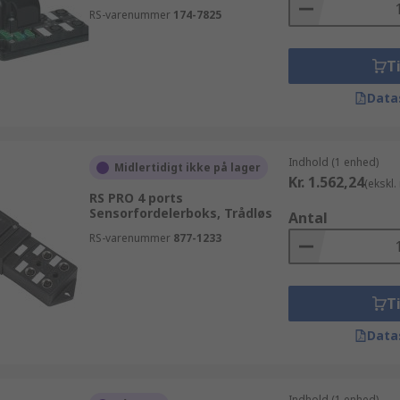
RS-varenummer
174-7825
Ti
Data
Indhold (1 enhed)
Midlertidigt ikke på lager
Kr. 1.562,24
(ekskl
RS PRO 4 ports
Sensorfordelerboks, Trådløs
Antal
RS-varenummer
877-1233
Ti
Data
Indhold (1 enhed)