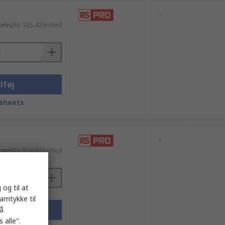
-
moms)
Kr. 325,42/enhed
lføj
sheets
-
moms)
Kr. 534,82/enhed
 og til at
samtykke til
lføj
på
 alle".