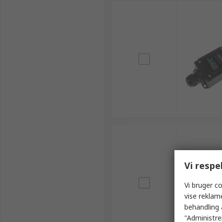
Vi respe
Vi bruger co
vise reklam
behandling 
"Administrer