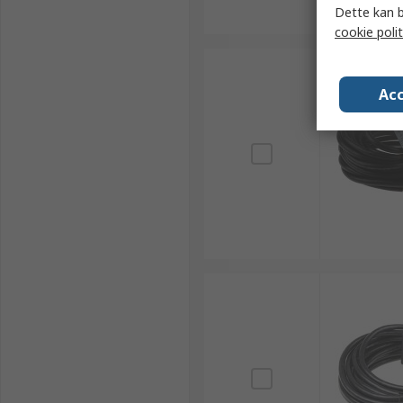
Dette kan b
cookie polit
Acc