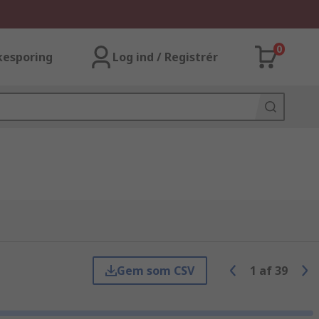
0
kesporing
Log ind / Registrér
Gem som CSV
1
af
39