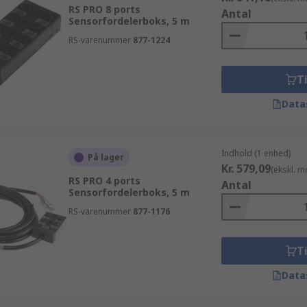
RS PRO 8 ports
Antal
Sensorfordelerboks, 5 m
RS-varenummer
877-1224
Ti
Data
Indhold (1 enhed)
På lager
Kr. 579,09
(ekskl. 
RS PRO 4 ports
Antal
Sensorfordelerboks, 5 m
RS-varenummer
877-1176
Ti
Data