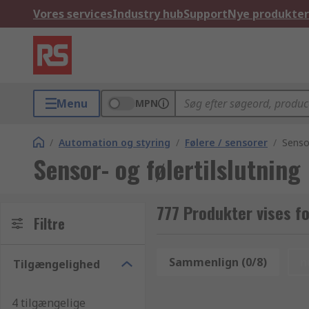
Vores services
Industry hub
Support
Nye produkter
Menu
MPN
/
Automation og styring
/
Følere / sensorer
/
Sensor
Sensor- og følertilslutning
777 Produkter vises fo
Filtre
Sammenlign (0/8)
n
Tilgængelighed
4 tilgængelige