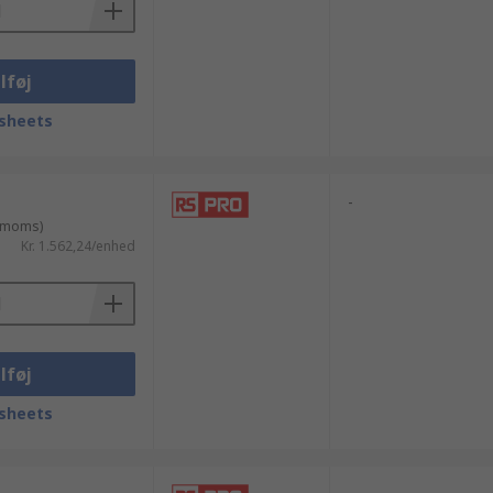
lføj
sheets
-
. moms)
Kr. 1.562,24/enhed
lføj
sheets