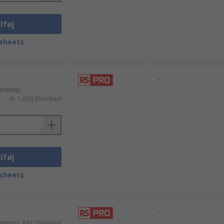
lføj
sheets
-
. moms)
Kr. 1.629,35/enhed
lføj
sheets
-
moms)
Kr. 841,18/enhed