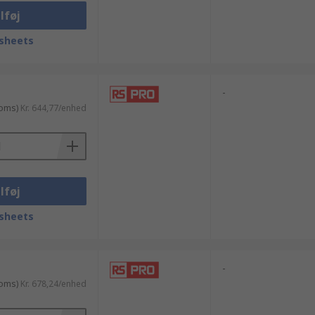
lføj
sheets
-
moms)
Kr. 644,77/enhed
lføj
sheets
-
moms)
Kr. 678,24/enhed