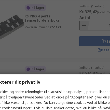
Indhold (1 enhed)
På lager
Kr. 325,42
(ekskl. 
RS PRO 4 ports
Antal
Sensorfordelerboks
RS-varenummer
877-1173
Ti
Data
Indhold (1 enhed)
På lager
Kr. 534,82
(ekskl. 
RS PRO 4 ports
Antal
kterer dit privatliv
Sensorfordelerboks, 4-bens
konnektor
okies og andre teknologier til statistisk brugsanalyse, personalisering
RS-varenummer
208-0603
er på tredjepartswebsteder. Ved at klikke på "Accepter alle" giver du 
Ti
af ikke-væsentlige cookies. Du kan vælge dine cookies ved at klikke 
 cookieindstillinger". Hvis du ikke ønsker dette, skal du klikke på "Afvis