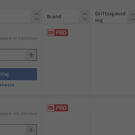
Driftsspænd
Brand
ing
-
moms)
Kr. 610,06/enhed
lføj
sheets
-
moms)
Kr. 971,59/enhed