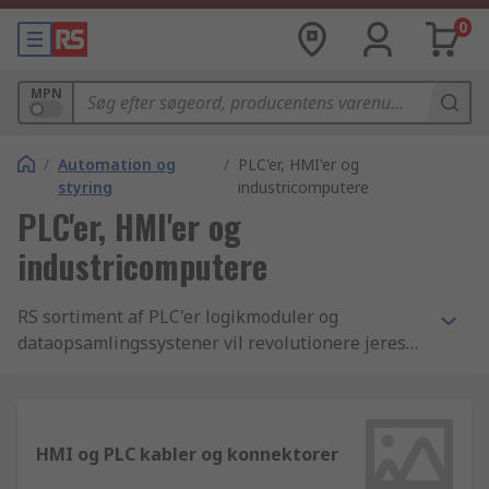
0
MPN
/
Automation og
/
PLC'er, HMI'er og
styring
industricomputere
PLC'er, HMI'er og
industricomputere
RS sortiment af PLC'er logikmoduler og
dataopsamlingssystener vil revolutionere jeres
processtyringssystem. Vi samarbejder med
førende leverandører som Siemens, Omron,
Mitsubishi og Schneider Electric.
HMI og PLC kabler og konnektorer