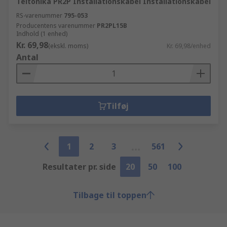
Teltonika PR2P Installationskabel Installationskabel
RS-varenummer
795-053
Producentens varenummer
PR2PL15B
Indhold (1 enhed)
Kr. 69,98
(ekskl. moms)
Kr. 69,98/enhed
Antal
Tilføj
1
2
3
561
Resultater pr. side
20
50
100
Tilbage til toppen