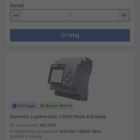
Antal
Tilføj
På lager
RS Better World
Siemens Logikmodul, LOGO! Relæ 8 Analog
RS-varenummer
282-5512
Producentens varenummer
6ED1052-1MD08-0BA2
Indhold (1 enhed)