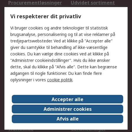
Procurementløsninger
Udvidet sortiment
Kalibrering
Olietest og -analyse
Vi respekterer dit privatliv
DesignSpark
Teknisk Support
Dit lokale salgsteam
Eksportløsninger
Vi bruger cookies og andre teknologier til statistisk
brugsanalyse, personalisering og til at vise reklamer på
tredjepartswebsteder. Ved at klikke på "Accepter alle"
Support
giver du samtykke til behandling af ikke-væsentlige
Få hjælp
Returnering
cookies. Du kan vælge dine cookies ved at klikke på
"Administrer cookieindstillinger". Hvis du ikke ønsker
Levering
Spor min ordre
dette, skal du klikke på "Afvis alle". Dette kan begrænse
Fakturakopi
Betalingsmuligheder
adgangen til nogle funktioner. Du kan finde flere
Fordele med Mit RS
Okdo
oplysninger i vores
cookie politik
.
Om RS
Accepter alle
Om RS
Salgsbetingelser
Administrer cookies
Det juridiske
Pressecenter
Afvis alle
Job hos RS
ESG
Worldwide
Certificeringer