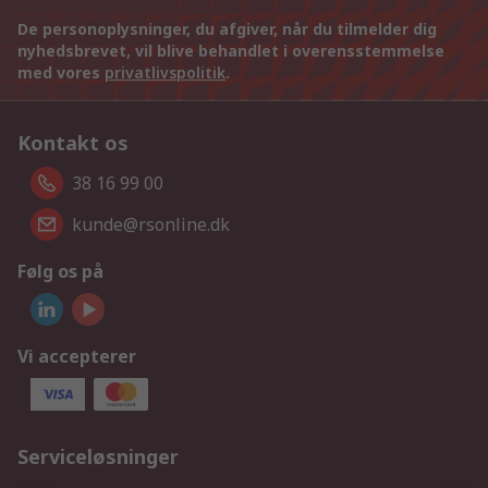
De personoplysninger, du afgiver, når du tilmelder dig
nyhedsbrevet, vil blive behandlet i overensstemmelse
med vores
privatlivspolitik
.
Kontakt os
38 16 99 00
kunde@rsonline.dk
Følg os på
Vi accepterer
Serviceløsninger