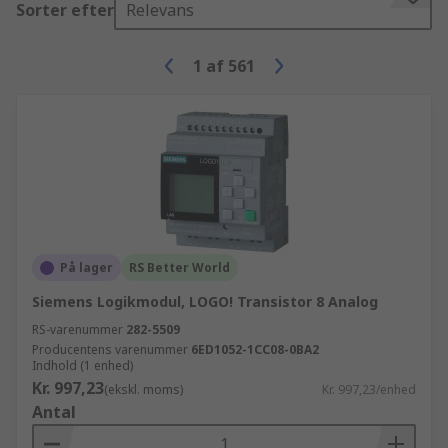
Sorter efter
Relevans
1
af
561
På lager
RS Better World
Siemens Logikmodul, LOGO! Transistor 8 Analog
RS-varenummer
282-5509
Producentens varenummer
6ED1052-1CC08-0BA2
Indhold (1 enhed)
Kr. 997,23
(ekskl. moms)
Kr. 997,23/enhed
Antal