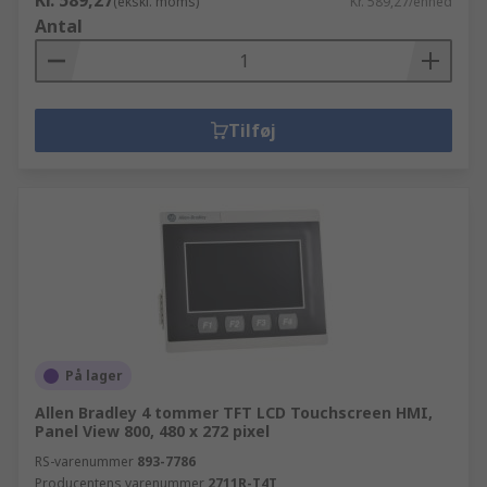
Kr. 589,27
(ekskl. moms)
Kr. 589,27/enhed
Antal
Tilføj
På lager
Allen Bradley 4 tommer TFT LCD Touchscreen HMI,
Panel View 800, 480 x 272 pixel
RS-varenummer
893-7786
Producentens varenummer
2711R-T4T