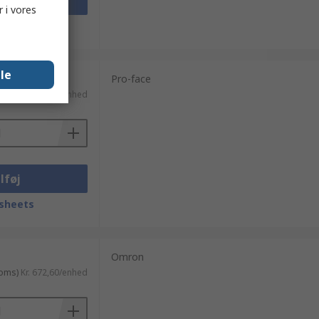
lføj
 i vores
sheets
lle
Pro-face
moms)
Kr. 286,30/enhed
lføj
sheets
Omron
moms)
Kr. 672,60/enhed