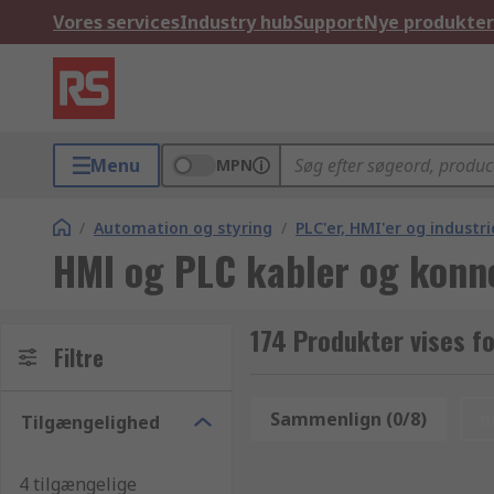
Vores services
Industry hub
Support
Nye produkter
Menu
MPN
/
Automation og styring
/
PLC'er, HMI'er og indust
HMI og PLC kabler og konn
174 Produkter vises f
Filtre
Sammenlign (0/8)
n
Tilgængelighed
4 tilgængelige