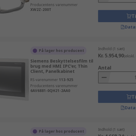
Producentens varenummer
XW2Z-200T
Ti
Data
Indhold (1 sæt)
På lager hos producent
Kr. 5.954,90
(ekskl
Siemens Beskyttelsesfilm til
brug med HMI IPC'er, Thin
Antal
Client, Panelkabinet
RS-varenummer
113-925
Producentens varenummer
6AV6881-0QH21-2AA0
Ti
Data
Indhold (1 sæt)
På lager hos producent