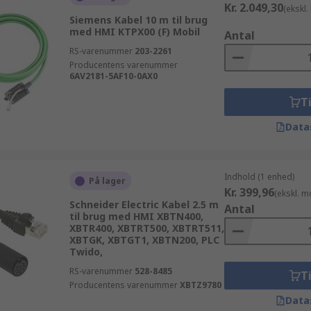
Kr. 2.049,30
(ekskl
Siemens Kabel 10 m til brug
med HMI KTPX00 (F) Mobil
Antal
RS-varenummer
203-2261
Producentens varenummer
6AV2181-5AF10-0AX0
Ti
Data
Indhold (1 enhed)
På lager
Kr. 399,96
(ekskl. 
Schneider Electric Kabel 2.5 m
Antal
til brug med HMI XBTN400,
XBTR400, XBTRT500, XBTRT511,
XBTGK, XBTGT1, XBTN200, PLC
Twido,
RS-varenummer
528-8485
Ti
Producentens varenummer
XBTZ9780
Data