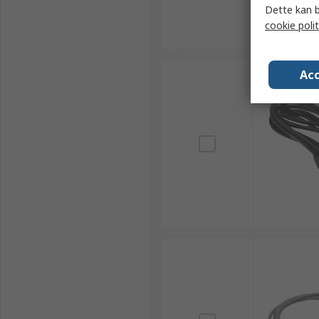
Dette kan b
cookie polit
Acc