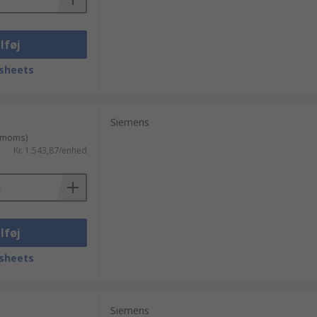
lføj
sheets
Siemens
. moms)
Kr. 1.543,87/enhed
lføj
sheets
Siemens