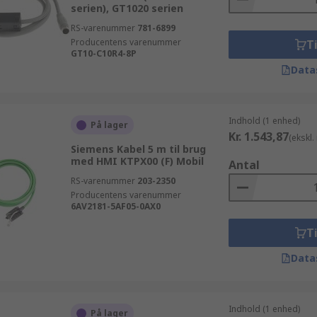
serien), GT1020 serien
RS-varenummer
781-6899
Producentens varenummer
Ti
GT10-C10R4-8P
Data
Indhold (1 enhed)
På lager
Kr. 1.543,87
(ekskl
Siemens Kabel 5 m til brug
med HMI KTPX00 (F) Mobil
Antal
RS-varenummer
203-2350
Producentens varenummer
6AV2181-5AF05-0AX0
Ti
Data
Indhold (1 enhed)
På lager