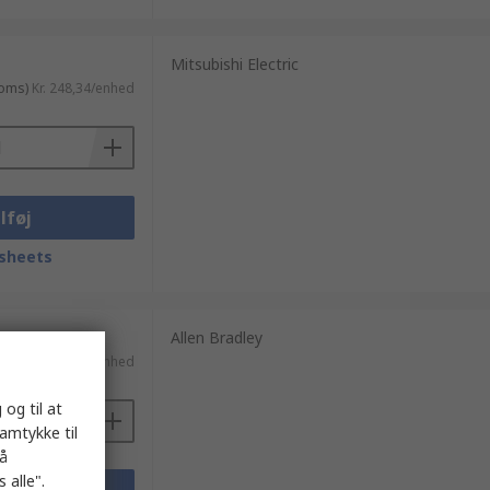
Mitsubishi Electric
moms)
Kr. 248,34/enhed
lføj
sheets
Allen Bradley
moms)
Kr. 523,90/enhed
 og til at
samtykke til
på
 alle".