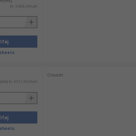
. moms)
Kr. 4.668,34/sæt
lføj
sheets
Crouzet
moms)
Kr. 337,12/enhed
lføj
sheets