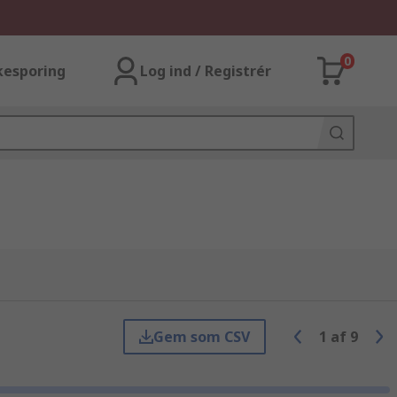
0
kesporing
Log ind / Registrér
Gem som CSV
1
af
9