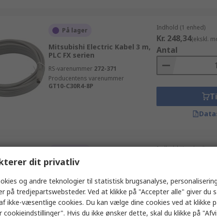
Indhold (1 enhed)
På lager
Kr. 248,34
(ekskl. 
Mitsubishi Electric Kabel 3 m,
Antal
PLC FX serien
RS-varenummer
272-371
Producentens varenummer
GT10-C30R4-8P
Ti
Data
Indhold (1 enhed)
På lager
Kr. 523,90
kterer dit privatliv
(ekskl. 
Allen Bradley USB PC-
Antal
forbindelseskabel 1.8 m
okies og andre teknologier til statistisk brugsanalyse, personalisering
RS-varenummer
785-9903
er på tredjepartswebsteder. Ved at klikke på "Accepter alle" giver du 
Producentens varenummer
af ikke-væsentlige cookies. Du kan vælge dine cookies ved at klikke 
6189V-USBCBL2
 cookieindstillinger". Hvis du ikke ønsker dette, skal du klikke på "Afvis