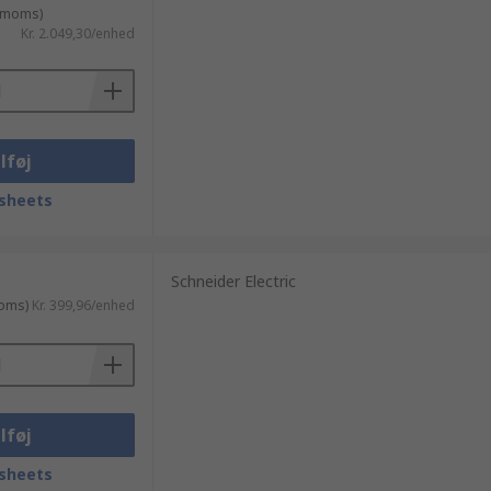
. moms)
Kr. 2.049,30/enhed
lføj
sheets
Schneider Electric
moms)
Kr. 399,96/enhed
lføj
sheets