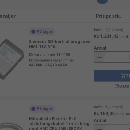
etaljer
Pris pr. stk.
Indhold (1 enhed)
På lager
Kr. 1.231,43
(ekskl
Siemens SD-kort til brug med
HMI TIA V16
Antal
RS-varenummer
114-136
Producentens varenummer
6AV6881-0AQ10-0AA0
Ti
Data
Indhold (1 enhed)
På lager
Kr. 169,05
(ekskl. 
Mitsubishi Electric PLC
Antal
tilslutningskabel 1 m til brug
med HMI CPU (MELSEC FX