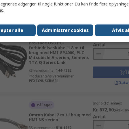
Ti
egrænse adgangen til nogle funktioner. Du kan finde flere oplysninger
ik
.
Data
epter alle
Administrer cookies
Afvis a
Indhold (1 enhed)
På lager
Kr. 286,30
(ekskl. 
Pro-face USB PC-
Antal
forbindelseskabel 1.8 m til
brug med HMI GP4000, PLC
Mitsubishi A-serien, Siemens
TTY, Q Series Link
RS-varenummer
144-4992
Ti
Producentens varenummer
PFXZC9USCBMB1
Data
Indhold (1 enhed)
På lager
Kr. 672,60
(ekskl. 
Omron Kabel 2 m til brug med
Antal
HMI NS serien
RS-varenummer
510-1962