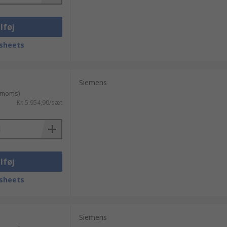
lføj
sheets
Siemens
. moms)
Kr. 5.954,90/sæt
lføj
sheets
Siemens