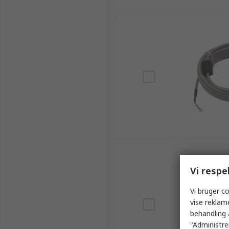
Vi respe
Vi bruger co
vise reklam
behandling 
"Administrer