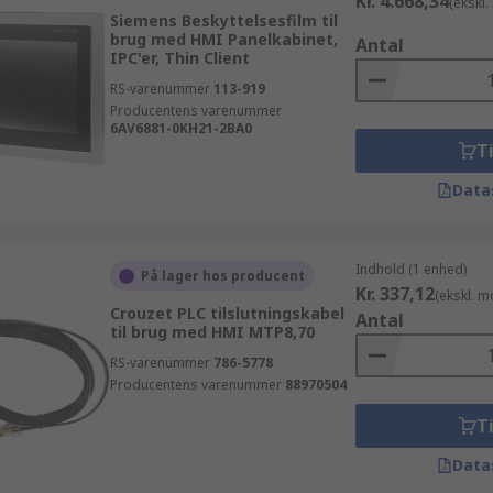
Kr. 4.668,34
(ekskl
Siemens Beskyttelsesfilm til
brug med HMI Panelkabinet,
Antal
IPC'er, Thin Client
RS-varenummer
113-919
Producentens varenummer
6AV6881-0KH21-2BA0
Ti
Data
Indhold (1 enhed)
På lager hos producent
Kr. 337,12
(ekskl. 
Crouzet PLC tilslutningskabel
Antal
til brug med HMI MTP8,70
RS-varenummer
786-5778
Producentens varenummer
88970504
Ti
Data