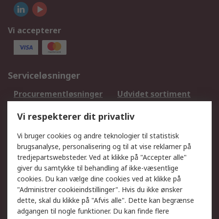
Vi accepterer
Serviceløsninger
Procurementløsninger
Udvidet sortiment
Kalibrering
Olietest og -analyse
Vi respekterer dit privatliv
DesignSpark
Teknisk Support
Dit lokale salgsteam
Eksportløsninger
Vi bruger cookies og andre teknologier til statistisk
brugsanalyse, personalisering og til at vise reklamer på
tredjepartswebsteder. Ved at klikke på "Accepter alle"
Support
giver du samtykke til behandling af ikke-væsentlige
Få hjælp
Returnering
cookies. Du kan vælge dine cookies ved at klikke på
"Administrer cookieindstillinger". Hvis du ikke ønsker
Levering
Spor min ordre
dette, skal du klikke på "Afvis alle". Dette kan begrænse
Fakturakopi
Betalingsmuligheder
adgangen til nogle funktioner. Du kan finde flere