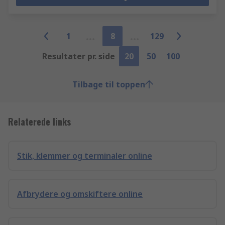
1
8
129
Resultater pr. side
20
50
100
Tilbage til toppen
Relaterede links
Stik, klemmer og terminaler online
Afbrydere og omskiftere online