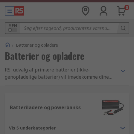
0
MPN
/
Batterier og opladere
Batterier og opladere
RS' udvalg af primære batterier (ikke-
genopladelige batterier) vil imødekomme dine
dagligdags behov. I denne kategori finder du
markedets førende mærker såsom Duracell,
Energizer og Panasonic, der understøttes af vores
egen RS Pro-mærkede serie.
Batteriladere og powerbanks
Vis 5 underkategorier