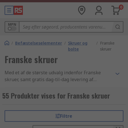
0
MPN
/
Befæstelseselementer
/
Skruer og
/
Franske
bolte
skruer
Franske skruer
Med et af de største udvalg indenfor Franske
skruer, samt gratis dag-til-dag levering af
tusindvis af Befæstelseselementer og
komponenter, for ikke at nævne en betryggende
55 Produkter vises for Franske skruer
forpligtigelse til kvalitet, er det intet under at
kunder fra mere end 160 lande i hele verden
handler online hos RS. På vores hjemmeside kan
Filtre
du sortere resultaterne af din søgning efter
Franske skruer alt efter mærke, producent,