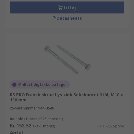
op i kundetilfredshed, og gør alt hvad vi kan for
Tilføj
at din bestilling leveres dagen efter at du har
bestilt online.
Datasheets
Midlertidigt ikke på lager
RS PRO Fransk skrue Lys zink Sekskantet Stål, M10 x
130 mm
RS-varenummer
144-3540
Indhold (1 pose af 25 enheder)
Kr. 152,52
(ekskl. moms)
Kr. 152,52/pose
Antal