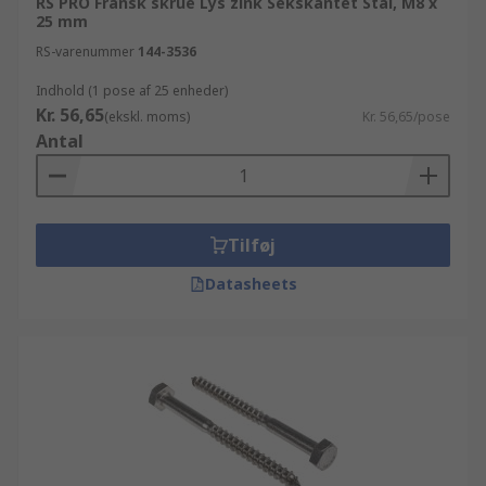
RS PRO Fransk skrue Lys zink Sekskantet Stål, M8 x
25 mm
RS-varenummer
144-3536
Indhold (1 pose af 25 enheder)
Kr. 56,65
(ekskl. moms)
Kr. 56,65/pose
Antal
Tilføj
Datasheets