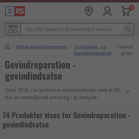
0
MPN
/
Befæstelseselementer
/
Tyndplade- og
/
Gevindrep
panelbefæstelse
- gevindin
Gevindreparation -
gevindindsatse
Over 70 år i branchen er ensbetydende med at RS
har en enestående erfaring i at forsyne
virksomheder med essentielle Gevindreparation -
gevindindsatse artikler og
74 Produkter vises for Gevindreparation -
elektronikkomponenter. Vi yder support til
gevindindsatse
teknikere i hele verden gennem distribution af
Gevindreparation - gevindindsatse samt