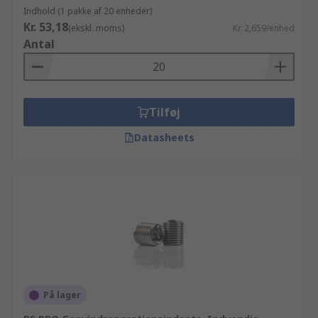
at købe ind i store partier eller bruge mere end
Indhold (1 pakke af 20 enheder)
10.000 kr tilbyder vi fleksible priser som kan
Kr. 53,18
(ekskl. moms)
Kr. 2,659/enhed
tilpasses dit budget. Vi har tillid til at vores
Antal
produktliste imødekommer selv de højeste
forventninger. Men vi vil også gerne have at du
har tillid til vores produkter, og derfor har vi givet
dig muligheden for at læse om dem på vores
Tilføj
detaljerede tekniske oversigt for hver enkelt
Gevindreparation - gevindindsatse før du køber.
Datasheets
På lager