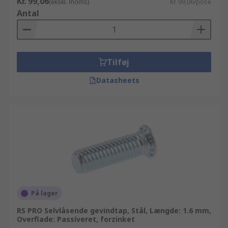
Kr. 99,06
(ekskl. moms)
Kr. 99,06/pose
hjælpe dig.
Antal
Tilføj
Datasheets
På lager
RS PRO Selvlåsende gevindtap, Stål, Længde: 1.6 mm,
Overflade: Passiveret, forzinket