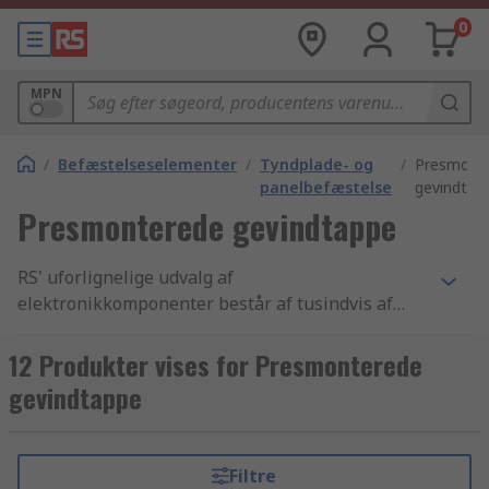
0
MPN
/
Befæstelseselementer
/
Tyndplade- og
/
Presmont
panelbefæstelse
gevindtap
Presmonterede gevindtappe
RS' uforlignelige udvalg af
elektronikkomponenter består af tusindvis af
Befæstelseselementer, der inkluderer Clips,
Murpløkke, murankre og sortimenter og
12 Produkter vises for Presmonterede
Presmonterede gevindtappe komponenter. Vi har
gevindtappe
de bedste Presmonterede gevindtappe produkter
samt de bedste muligheder for levering fra lager
i branchen. Vi tilbyder tusindvis af industri-
Filtre
godkendte Tyndplade- og