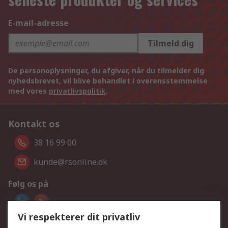
E-mail-adresse
Tilmeld dig
De personoplysninger, du afgiver, når du tilmelder dig
nyhedsbrevet, vil blive behandlet i overensstemmelse
med vores
privatlivspolitik
.
Kontakt os
38 16 99 00
kunde@rsonline.dk
Følg os på
Vi respekterer dit privatliv
Vi accepterer