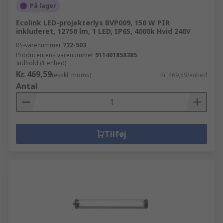
På lager
Ecolink LED-projektørlys BVP009, 150 W PIR
inkluderet, 12750 lm, 1 LED, IP65, 4000k Hvid 240V
RS-varenummer
722-503
Producentens varenummer
911401858385
Indhold (1 enhed)
Kr. 469,59
(ekskl. moms)
Kr. 469,59/enhed
Antal
Tilføj