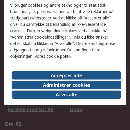
Vi bruger cookies og andre teknologier til statistisk
brugsanalyse, personalisering og til at vise reklamer på
tredjepartswebsteder. Ved at klikke på "Accepter alle"
Serviceløsninger
giver du samtykke til behandling af ikke-væsentlige
cookies. Du kan vælge dine cookies ved at klikke på
Procurementløsninger
Udvidet sortiment
"Administrer cookieindstillinger". Hvis du ikke ønsker
Kalibrering
Olietest og -analyse
dette, skal du klikke på "Afvis alle". Dette kan begrænse
adgangen til nogle funktioner. Du kan finde flere
DesignSpark
Teknisk Support
oplysninger i vores
cookie politik
.
Dit lokale salgsteam
Eksportløsninger
Support
Accepter alle
Administrer cookies
Få hjælp
Returnering
Levering
Spor min ordre
Afvis alle
Fakturakopi
Betalingsmuligheder
Fordele med Mit RS
Okdo
Om RS