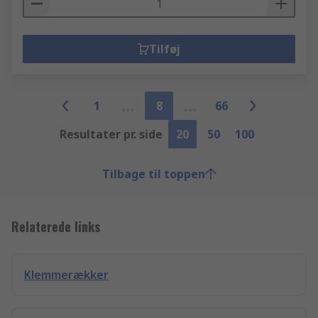
Tilføj
1
8
66
Resultater pr. side
20
50
100
Tilbage til toppen
Relaterede links
Klemmerækker