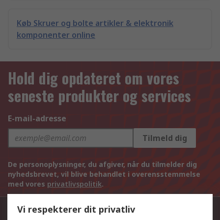
Køb Skruer og bolte artikler & elektronik
komponenter online
Hold dig opdateret om vores
seneste produkter og services
E-mail-adresse
Tilmeld dig
De personoplysninger, du afgiver, når du tilmelder dig
nyhedsbrevet, vil blive behandlet i overensstemmelse
med vores
privatlivspolitik
.
Vi respekterer dit privatliv
Kontakt os