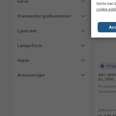
Farve
Dette kan b
cookie polit
Standarder/godkendelser
Acc
Lysstrøm
Lampeform
Højde
På lag
Armaturtype
ARC GROU
lm, IP65,
RS-varenu
Producente
Indhold (1 