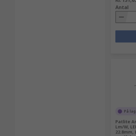
Kr. 131,6
Antal
På lag
Patlite A
Lm/W, LED
22.8mm, 