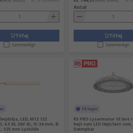
5
Kr. 144,07
(ekskl. moms)
Kr. 131,65/enhed
(ekskl. moms)
Kr. 
Antal
Tilføj
Tilføj
Sammenlign
Sammenlign
er
På lager
rbejdslys, LED, M12 132
RS PRO Lysarmatur til lavt 
, 4.5 W, 24V dc, H: 34 mm, B:
højt rum LED Højt/lavt rum,
L: 325 mm Lyskilde
Dæmpbar