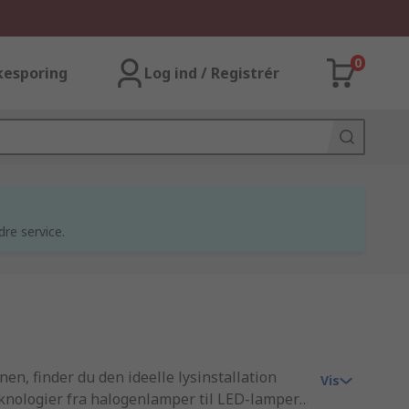
0
kesporing
Log ind / Registrér
dre service.
n, finder du den ideelle lysinstallation
Vis
eknologier fra halogenlamper til LED-lamper,