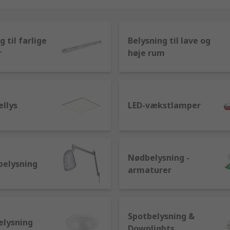
r som Crompton, Thorlux, Philips, Waldmann og RS' eget m
g til farlige
Belysning til lave og
r
høje rum
ellys
LED-vækstlamper
Nødbelysning -
belysning
armaturer
Spotbelysning &
elysning
Downlights