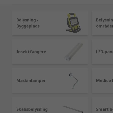
kompaktlysstofrør til HID-lamper og omfatter mærke
Belysning -
Belysnin
Byggeplads
område
Insektfangere
LED-pan
Maskinlamper
Medico 
Skabsbelysning
Smart b