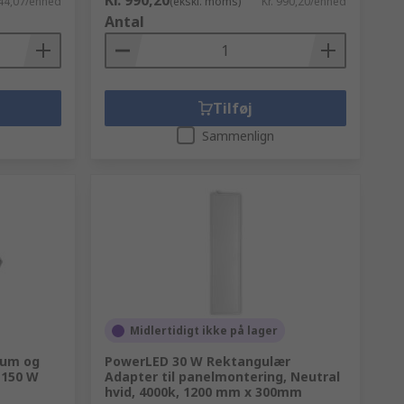
Kr. 990,20
144,07/enhed
(ekskl. moms)
Kr. 990,20/enhed
Antal
Tilføj
Sammenlign
Midlertidigt ikke på lager
rum og
PowerLED 30 W Rektangulær
 150 W
Adapter til panelmontering, Neutral
hvid, 4000k, 1200 mm x 300mm