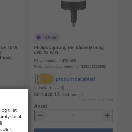
På lager
s bv 15 W
Philips Lighting Høj båsbelysning
D,
LED, 95 W Nr.
head,
RS-varenummer
278-459
Producentens varenummer
929002350802
0
produktdatablad
Indhold (1 enhed)
Kr. 1.828,17
(ekskl. moms)
168,30/enhed
Kr. 1.828,17/enhed
Antal
 og til at
samtykke til
på
 alle".