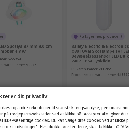
er
På lager hos producent
LED Spotlys 87 mm 9.0 cm
Bailey Electric & Electronic
mpbar 4.8 W
Oval Oval Skotlampe for LE
Bevægelsessensor LED Bulk
mmer
622-254
240V, IP54 Lyskilde
ns varenummer
90096
RS-varenummer
711-951
Producentens varenummer
14683
enhed)
Indhold (1 enhed)
kterer dit privatliv
3
Kr. 168,30
(ekskl. moms)
Kr. 151,03/enhed
(ekskl. moms)
Kr. 
Antal
okies og andre teknologier til statistisk brugsanalyse, personalisering
er på tredjepartswebsteder. Ved at klikke på "Accepter alle" giver du 
af ikke-væsentlige cookies. Du kan vælge dine cookies ved at klikke 
 cookieindstillinger". Hvis du ikke ønsker dette, skal du klikke på "Afvis