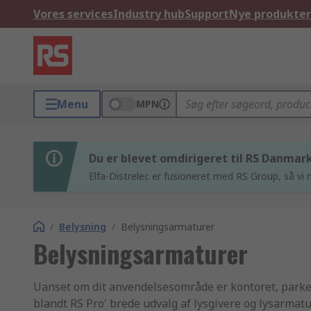
Vores services
Industry hub
Support
Nye produkter
Menu
MPN
Du er blevet omdirigeret til RS Danmar
Elfa-Distrelec er fusioneret med RS Group, så vi n
/
Belysning
/
Belysningsarmaturer
Belysningsarmaturer
Uanset om dit anvendelsesområde er kontoret, parkeri
blandt RS Pro' brede udvalg af lysgivere og lysarmatu