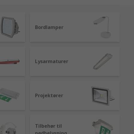
ærke.
Bordlamper
Lysarmaturer
Projektører
Tilbehør til
nødbelysning