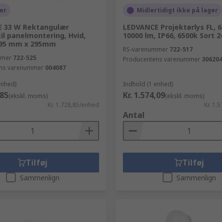
er
Midlertidigt ikke på lager
 33 W Rektangulær
LEDVANCE Projektørlys FL, 6
il panelmontering, Hvid,
10000 lm, IP66, 6500k Sort 
195 mm x 295mm
RS-varenummer
722-517
mmer
722-525
Producentens varenummer
30620
ns varenummer
004087
enhed)
Indhold (1 enhed)
,85
Kr. 1.574,09
(ekskl. moms)
(ekskl. moms)
Kr. 1.728,85/enhed
Kr. 1.
Antal
Tilføj
Tilføj
Sammenlign
Sammenlign