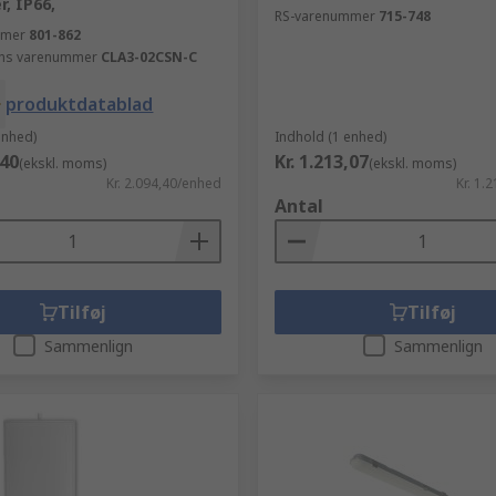
, IP66,
RS-varenummer
715-748
mmer
801-862
ns varenummer
CLA3-02CSN-C
produktdatablad
enhed)
Indhold (1 enhed)
,40
Kr. 1.213,07
(ekskl. moms)
(ekskl. moms)
Kr. 2.094,40/enhed
Kr. 1.
Antal
Tilføj
Tilføj
Sammenlign
Sammenlign