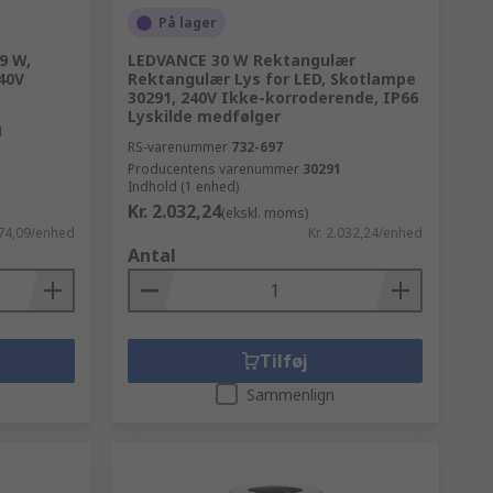
På lager
9 W,
LEDVANCE 30 W Rektangulær
240V
Rektangulær Lys for LED, Skotlampe
30291, 240V Ikke-korroderende, IP66
Lyskilde medfølger
4
RS-varenummer
732-697
Producentens varenummer
30291
Indhold (1 enhed)
Kr. 2.032,24
(ekskl. moms)
574,09/enhed
Kr. 2.032,24/enhed
Antal
Tilføj
Sammenlign