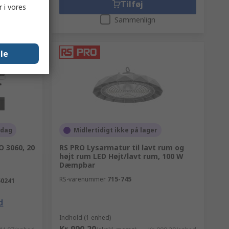
Tilføj
 i vores
Sammenlign
lle
 dag
Midlertidigt ikke på lager
O 3060, 20
RS PRO Lysarmatur til lavt rum og
højt rum LED Højt/lavt rum, 100 W
Dæmpbar
RS-varenummer
715-745
50241
d
Indhold (1 enhed)