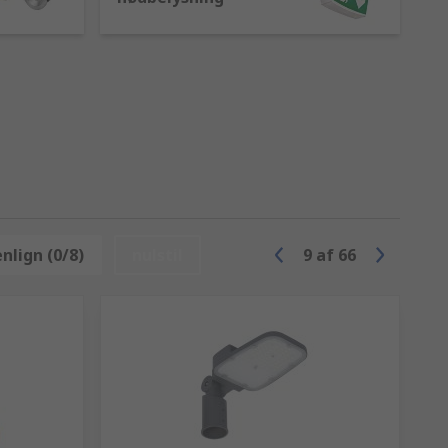
lign (0/8)
nulstil
9
af
66