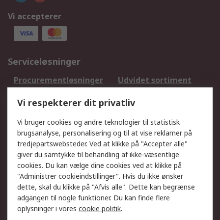
Vi accepterer
Serviceløsninger
Procurementløsninger
Udvidet sortiment
Kalibrering
Olietest og -analyse
Vi respekterer dit privatliv
DesignSpark
Teknisk Support
Dit lokale salgsteam
Eksportløsninger
Vi bruger cookies og andre teknologier til statistisk
brugsanalyse, personalisering og til at vise reklamer på
tredjepartswebsteder. Ved at klikke på "Accepter alle"
Support
giver du samtykke til behandling af ikke-væsentlige
Få hjælp
Returnering
cookies. Du kan vælge dine cookies ved at klikke på
"Administrer cookieindstillinger". Hvis du ikke ønsker
Levering
Spor min ordre
dette, skal du klikke på "Afvis alle". Dette kan begrænse
Fakturakopi
Betalingsmuligheder
adgangen til nogle funktioner. Du kan finde flere
Fordele med Mit RS
Okdo
oplysninger i vores
cookie politik
.