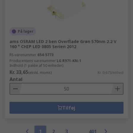
På lager
ams OSRAM LED 2 ben Overflade Grøn 570nm 2.2 V
160 ° CHIP LED 0805 Serien 2012
RS-varenummer
654-5773
Producentens varenummer
LG R971-KN-1
Indhold (1 pakke af 50 enheder)
Kr. 33,65
(ekskl. moms)
Kr. 0,673/enhed
Antal
Tilføj
1
2
3
401