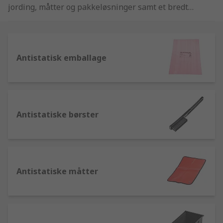
jording, måtter og pakkeløsninger samt et bredt
udvalg af anti-statiske produkter, inklusiv RS Pro
brandede håndledsbånd, ledningssæt, hæljordet,
etiketter og poser. Vi har også ionisering og
testprodukter fra markedsførende mærker som
Antistatisk emballage
Charleswater, Desco EMIT og Menda.
Antistatiske børster
Antistatiske måtter