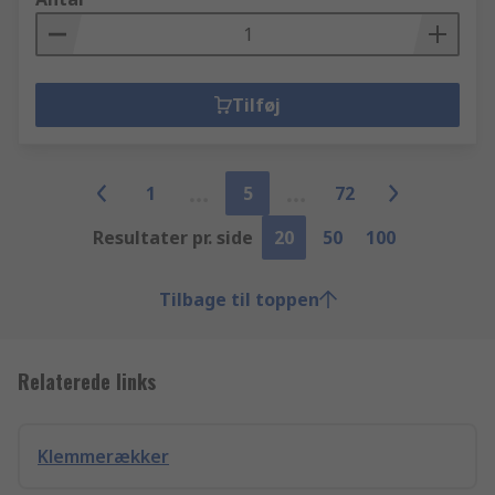
Tilføj
1
5
72
Resultater pr. side
20
50
100
Tilbage til toppen
Relaterede links
Klemmerækker