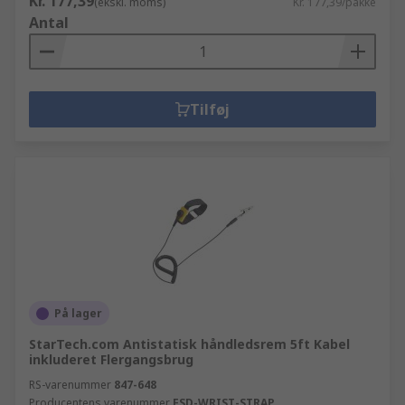
Kr. 177,39
(ekskl. moms)
Kr. 177,39/pakke
Antal
Tilføj
På lager
StarTech.com Antistatisk håndledsrem 5ft Kabel
inkluderet Flergangsbrug
RS-varenummer
847-648
Producentens varenummer
ESD-WRIST-STRAP