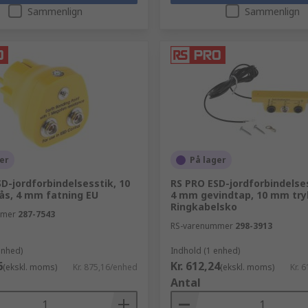
Sammenlign
Sammenlign
er
På lager
D-jordforbindelsesstik, 10
RS PRO ESD-jordforbindelse
ås, 4 mm fatning EU
4 mm gevindtap, 10 mm try
Ringkabelsko
mmer
287-7543
RS-varenummer
298-3913
enhed)
Indhold (1 enhed)
6
Kr. 612,24
(ekskl. moms)
Kr. 875,16/enhed
(ekskl. moms)
Kr. 
Antal