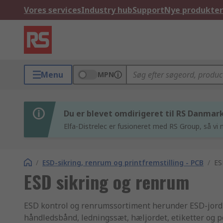
Vores services
Industry hub
Support
Nye produkter
Menu
MPN
Du er blevet omdirigeret til RS Danmar
Elfa-Distrelec er fusioneret med RS Group, så vi n
/
ESD-sikring, renrum og printfremstilling - PCB
/
ES
ESD sikring og renrum
ESD kontrol og renrumssortiment herunder ESD-jordin
håndledsbånd, ledningssæt, hæljordet, etiketter og 