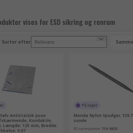
dukter vises for ESD sikring og renrum
Sorter efter
Relevans
Sammen
er
På lager
Sølv Antistatisk pose
Menda Nylon Spudger, 139.
afskærmende, Konduktiv,
sonde
v, Længde: 125 mm, Bredde:
RS-varenummer
719-9835
kkelse: 0.07