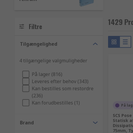
1429 Pro
Filtre
Tilgængelighed
4 tilgængelige valgmuligheder
På lager (816)
Leveres efter behov (343)
Kan bestilles som restordre
(236)
Kan forudbestilles (1)
På lag
SCS Pose 
Statisk 
Brand
Dissipati
75mm, Ty