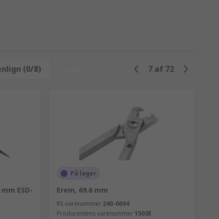
lign (0/8)
nulstil
7
af
72
På lager
7 mm ESD-
Erem, 69.6 mm
RS-varenummer
240-0694
Producentens varenummer
1503E