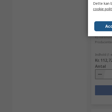
Dette kan b
cookie polit
På lag
Acc
SCS Anti
RS-varenu
Producente
Indhold (1 
Kr. 112,7
Antal