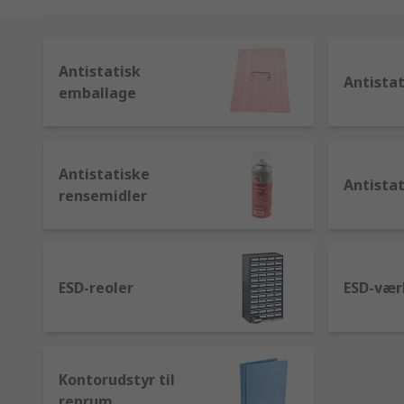
og Menda.
Antistatisk
Antistat
emballage
Antistatiske
Antistat
rensemidler
ESD-reoler
ESD-vær
Kontorudstyr til
renrum