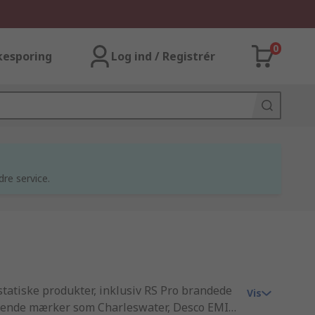
0
kesporing
Log ind / Registrér
dre service.
tatiske produkter, inklusiv RS Pro brandede
Vis
sførende mærker som Charleswater, Desco EMIT