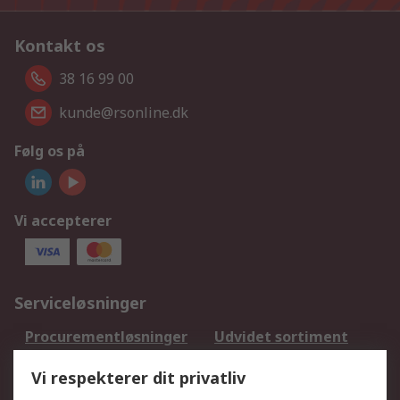
Kontakt os
38 16 99 00
kunde@rsonline.dk
Følg os på
Vi accepterer
Serviceløsninger
Procurementløsninger
Udvidet sortiment
Kalibrering
Olietest og -analyse
Vi respekterer dit privatliv
DesignSpark
Teknisk Support