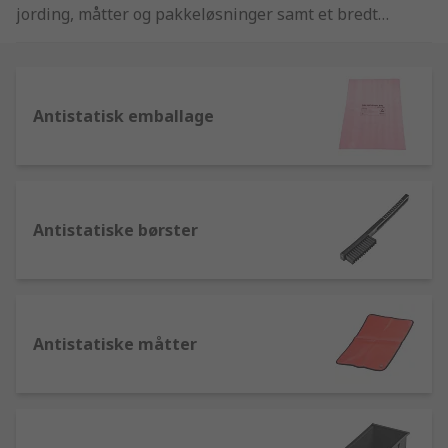
jording, måtter og pakkeløsninger samt et bredt
udvalg af anti-statiske produkter, inklusiv RS Pro
brandede håndledsbånd, ledningssæt, hæljordet,
etiketter og poser. Vi har også ionisering og
testprodukter fra markedsførende mærker som
Antistatisk emballage
Charleswater, Desco EMIT og Menda.
Antistatiske børster
Antistatiske måtter