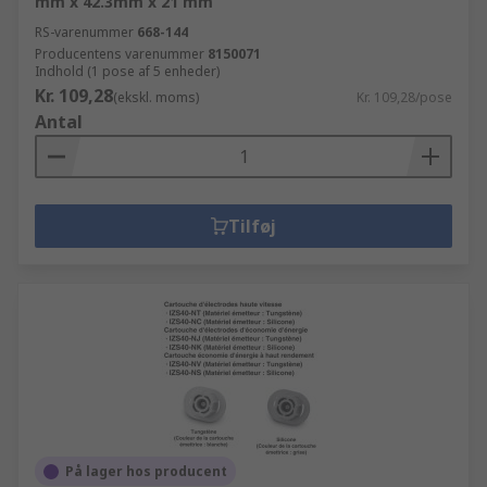
mm x 42.3mm x 21 mm
RS-varenummer
668-144
Producentens varenummer
8150071
Indhold (1 pose af 5 enheder)
Kr. 109,28
(ekskl. moms)
Kr. 109,28/pose
Antal
Tilføj
På lager hos producent