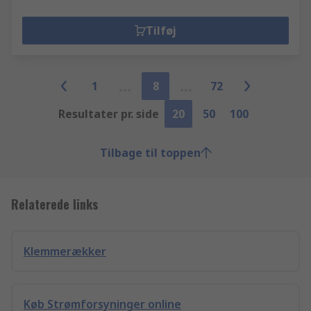
Tilføj
1
8
72
Resultater pr. side
20
50
100
Tilbage til toppen
Relaterede links
Klemmerækker
Køb Strømforsyninger online