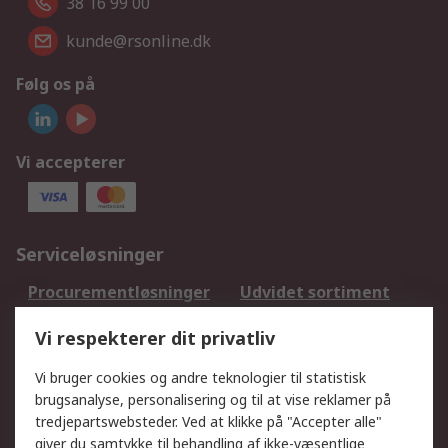
38 16 99 00
kunde@rsonline.dk
Følg os på
Vi accepterer
Serviceløsninger
Procurementløsninger
Udvidet sortiment
Kalibrering
Olietest og -analyse
Vi respekterer dit privatliv
DesignSpark
Teknisk Support
Dit lokale salgsteam
Eksportløsninger
Vi bruger cookies og andre teknologier til statistisk
brugsanalyse, personalisering og til at vise reklamer på
tredjepartswebsteder. Ved at klikke på "Accepter alle"
Support
giver du samtykke til behandling af ikke-væsentlige