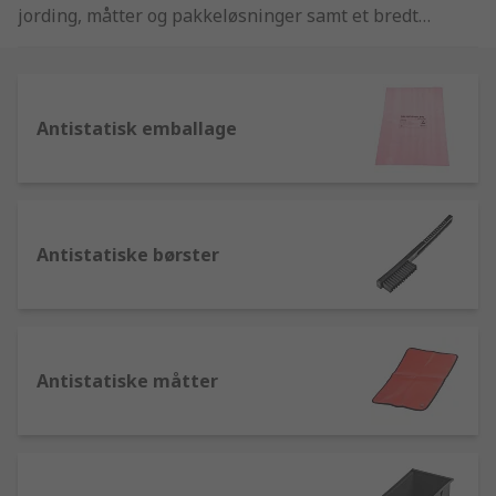
jording, måtter og pakkeløsninger samt et bredt
udvalg af anti-statiske produkter, inklusiv RS Pro
brandede håndledsbånd, ledningssæt, hæljordet,
etiketter og poser. Vi har også ionisering og
testprodukter fra markedsførende mærker som
Antistatisk emballage
Charleswater, Desco EMIT og Menda.
Antistatiske børster
Antistatiske måtter