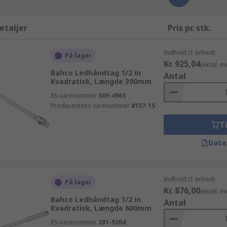
etaljer
Pris pr. stk.
Indhold (1 enhed)
På lager
Kr. 925,04
(ekskl. 
Bahco Ledhåndtag 1/2 in
Antal
Kvadratisk, Længde 390mm
RS-varenummer
509-4965
Producentens varenummer
8157-15
Ti
Data
Indhold (1 enhed)
På lager
Kr. 876,00
(ekskl. 
Bahco Ledhåndtag 1/2 in
Antal
Kvadratisk, Længde 600mm
RS-varenummer
281-9204