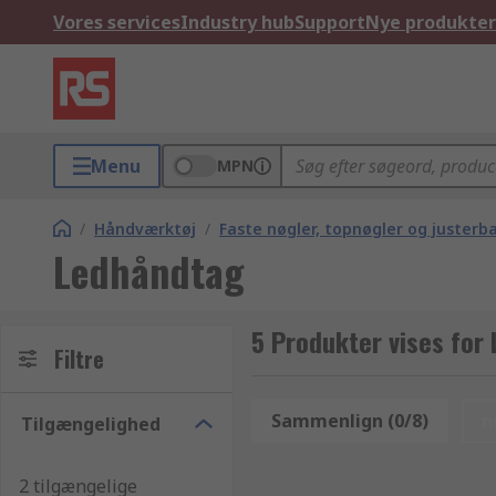
Vores services
Industry hub
Support
Nye produkter
Menu
MPN
/
Håndværktøj
/
Faste nøgler, topnøgler og justerb
Ledhåndtag
5 Produkter vises for
Filtre
Sammenlign (0/8)
n
Tilgængelighed
2 tilgængelige