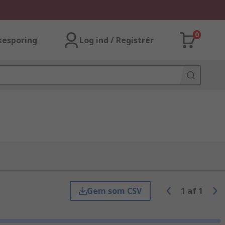
0
kesporing
Log ind / Registrér
Gem som CSV
1
af
1