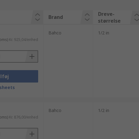
Dreve-
Brand
størrelse
Bahco
1/2 in
moms)
Kr. 925,04/enhed
lføj
sheets
Bahco
1/2 in
moms)
Kr. 876,00/enhed