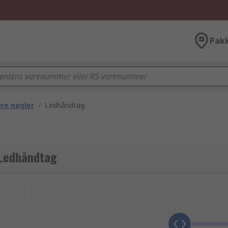
Pak
are nøgler
/
Ledhåndtag
 Ledhåndtag
ulstil