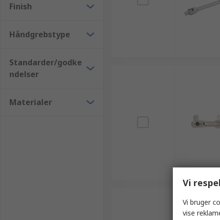
Finish
Håndgrebstype
Standarder/godke
ndelser
Materialer
Vi respe
Vi bruger co
vise reklam