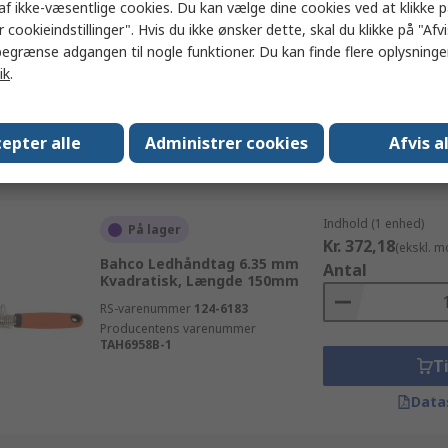
af ikke-væsentlige cookies. Du kan vælge dine cookies ved at klikke 
Kvadratisk, Længde 990mm
Antal
 cookieindstillinger". Hvis du ikke ønsker dette, skal du klikke på "Afvis
RS-varenummer
810-592
egrænse adgangen til nogle funktioner. Du kan finde flere oplysninger
Producentens varenummer
1101
ik
.
Ti
epter alle
Administrer cookies
Afvis a
Data
Indhold (1 enhed)
På lager
Kr. 372,18
(ekskl. 
Bahco Ledhåndtag 6.35 mm
Antal
Kvadratisk, Længde 150mm
RS-varenummer
124-6183
Producentens varenummer
TAH6958B-1
Ti
Data