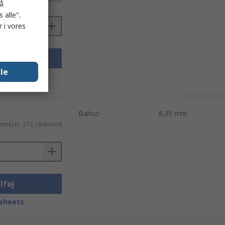
på
 alle".
 i vores
lføj
lle
sheets
Bahco
6.35 mm
moms)
Kr. 372,18/enhed
lføj
sheets