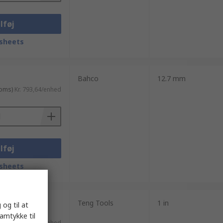
lføj
sheets
Bahco
12.7 mm
moms)
Kr. 793,64/enhed
lføj
sheets
Teng Tools
1 in
 og til at
. moms)
samtykke til
Kr. 2.124,89/enhed