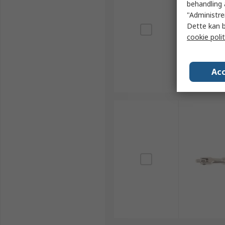
behandling 
"Administrer
Dette kan b
cookie polit
Acc