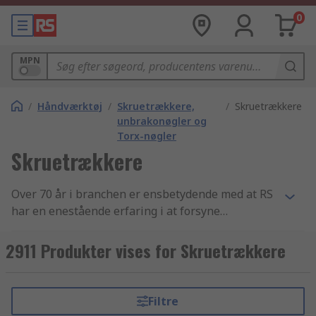
0
MPN
/
Håndværktøj
/
Skruetrækkere,
/
Skruetrækkere
unbrakonøgler og
Torx-nøgler
Skruetrækkere
Over 70 år i branchen er ensbetydende med at RS
har en enestående erfaring i at forsyne
virksomheder med essentielle Skruetrækkere
artikler og elektronikkomponenter. Vi yder
2911 Produkter vises for Skruetrækkere
support til teknikere i hele verden gennem
distribution af Skruetrækkere samt
Skruetrækkere og skrueudtrækkere produkter til
Filtre
kunder i over 160 lande verden over. Vores