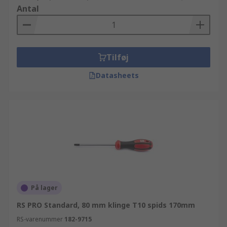
funktionelle, hverdags-artikler fra vores RS
Antal
Essentials linje.
Tilføj
Datasheets
På lager
RS PRO Standard, 80 mm klinge T10 spids 170mm
RS-varenummer
182-9715