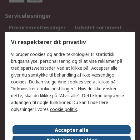
Serviceløsninger
Procurementløsninger
Udvidet sortiment
Kalibrering
Olietest og -analyse
Vi respekterer dit privatliv
DesignSpark
Teknisk Support
Dit lokale salgsteam
Eksportløsninger
Vi bruger cookies og andre teknologier til statistisk
brugsanalyse, personalisering og til at vise reklamer på
tredjepartswebsteder. Ved at klikke på "Accepter alle"
Support
giver du samtykke til behandling af ikke-væsentlige
Få hjælp
Returnering
cookies. Du kan vælge dine cookies ved at klikke på
"Administrer cookieindstillinger". Hvis du ikke ønsker
Levering
Spor min ordre
dette, skal du klikke på "Afvis alle". Dette kan begrænse
Fakturakopi
Betalingsmuligheder
adgangen til nogle funktioner. Du kan finde flere
Fordele med Mit RS
Okdo
oplysninger i vores
cookie politik
.
Om RS
Accepter alle
Om RS
Salgsbetingelser