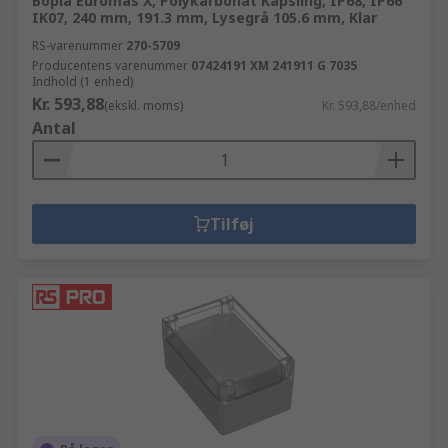
Bopla Euromas X, Polykarbonat Kapsling, IP68, IP66
IK07, 240 mm, 191.3 mm, Lysegrå 105.6 mm, Klar
RS-varenummer
270-5709
Producentens varenummer
07424191 XM 241911 G 7035
Indhold (1 enhed)
Kr. 593,88
(ekskl. moms)
Kr. 593,88/enhed
Antal
Tilføj