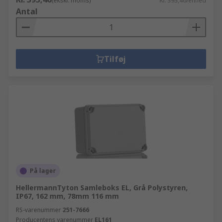
(ekskl. moms)
Kr. 393,46/enhed
Antal
Tilføj
På lager
HellermannTyton Samleboks EL, Grå Polystyren,
IP67, 162 mm, 78mm 116 mm
RS-varenummer
251-7666
Producentens varenummer
EL161