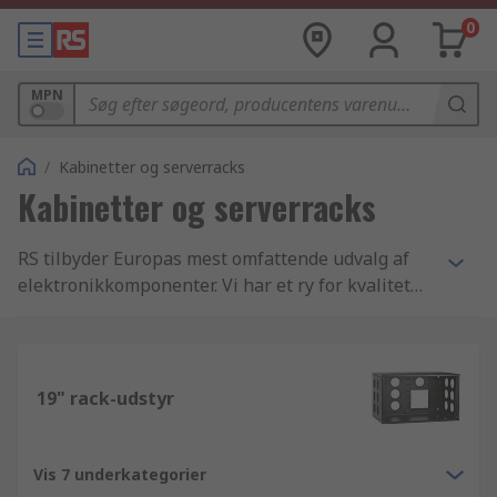
0
MPN
/
Kabinetter og serverracks
Kabinetter og serverracks
RS tilbyder Europas mest omfattende udvalg af
elektronikkomponenter. Vi har et ry for kvalitet
og service, og tilbyder et konkurrencedygtigt
udvalg af Kabinetter, opbevaring og intern
transport komponenter. Sammen med de
hundredtusindvis af andre varer i vores database
19" rack-udstyr
imødekommer vi branchens højeste standarder
indenfor levering, godkendelse og
produktkvalitet. Når du bliver virksomhedskunde
Vis 7 underkategorier