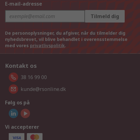
E-mail-adresse
Tilmeld dig
De personoplysninger, du afgiver, når du tilmelder dig
nyhedsbrevet, vil blive behandlet i overensstemmelse
med vores
privatlivspolitik
.
Kontakt os
38 16 99 00
kunde@rsonline.dk
Følg os på
Vi accepterer