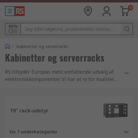
0
MPN
/
Kabinetter og serverracks
Kabinetter og serverracks
RS tilbyder Europas mest omfattende udvalg af
elektronikkomponenter. Vi har et ry for kvalitet
og service, og tilbyder et konkurrencedygtigt
udvalg af Kabinetter, opbevaring og intern
transport komponenter. Sammen med de
hundredtusindvis af andre varer i vores database
19" rack-udstyr
imødekommer vi branchens højeste standarder
indenfor levering, godkendelse og
produktkvalitet. Når du bliver virksomhedskunde
Vis 7 underkategorier