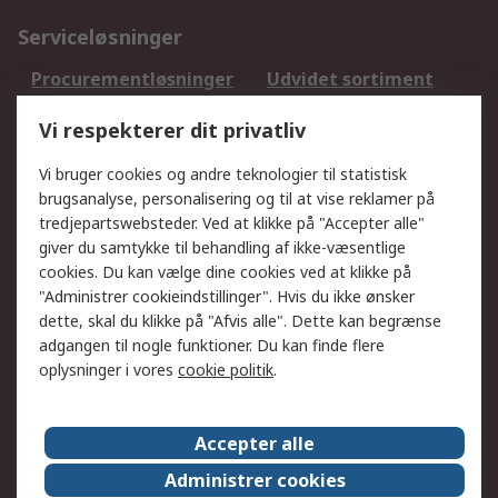
Serviceløsninger
Procurementløsninger
Udvidet sortiment
Kalibrering
Olietest og -analyse
Vi respekterer dit privatliv
DesignSpark
Teknisk Support
Dit lokale salgsteam
Eksportløsninger
Vi bruger cookies og andre teknologier til statistisk
brugsanalyse, personalisering og til at vise reklamer på
tredjepartswebsteder. Ved at klikke på "Accepter alle"
Support
giver du samtykke til behandling af ikke-væsentlige
Få hjælp
Returnering
cookies. Du kan vælge dine cookies ved at klikke på
"Administrer cookieindstillinger". Hvis du ikke ønsker
Levering
Spor min ordre
dette, skal du klikke på "Afvis alle". Dette kan begrænse
Fakturakopi
Betalingsmuligheder
adgangen til nogle funktioner. Du kan finde flere
Fordele med Mit RS
Okdo
oplysninger i vores
cookie politik
.
Om RS
Accepter alle
Om RS
Salgsbetingelser
Administrer cookies
Det juridiske
Pressecenter