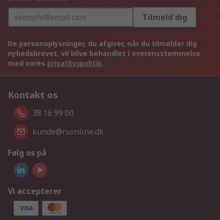
Tilmeld dig
De personoplysninger, du afgiver, når du tilmelder dig
nyhedsbrevet, vil blive behandlet i overensstemmelse
med vores
privatlivspolitik
.
Kontakt os
38 16 99 00
kunde@rsonline.dk
Følg os på
Vi accepterer