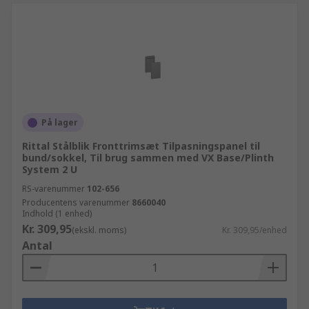
På lager
Rittal Stålblik Fronttrimsæt Tilpasningspanel til
bund/sokkel, Til brug sammen med VX Base/Plinth
System 2 U
RS-varenummer
102-656
Producentens varenummer
8660040
Indhold (1 enhed)
Kr. 309,95
(ekskl. moms)
Kr. 309,95/enhed
Antal