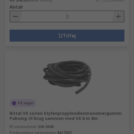
(ekskl. moms)
Kr. 12,325/enhed
Antal
Tilføj
På lager
Rittal VX serien Etylenpropylendienmonomergummi
Pakning til brug sammen med VX 8 m 8m
RS-varenummer
230-5045
Producentens varenummer
8617507