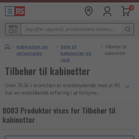
0
MPN
/
Kabinetter og
/
Dele til
/
Tilbehør til
serverracks
kabinetter og
kabinetter
rack
Tilbehør til kabinetter
Over 70 år i branchen er ensbetydende med at RS
har en enestående erfaring i at forsyne
virksomheder med essentielle Kabinetter
tilbehør artikler og elektronikkomponenter. Vi
8083 Produkter vises for Tilbehør til
yder support til teknikere i hele verden gennem
kabinetter
distribution af Kabinetter tilbehør samt
Kabinetter produkter til kunder i over 160 lande
verden over. Vores kunder ved at de kan stole på