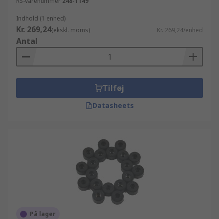
RS-varenummer
248-1149
Indhold (1 enhed)
Kr. 269,24
(ekskl. moms)
Kr. 269,24/enhed
Antal
Tilføj
Datasheets
På lager