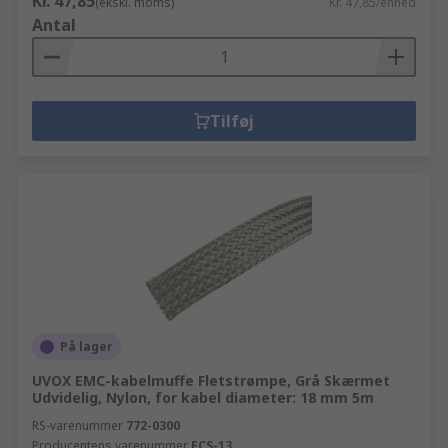
Kr. 47,85
(ekskl. moms)
Kr. 47,85/enhed
Antal
Tilføj
På lager
UVOX EMC-kabelmuffe Fletstrømpe, Grå Skærmet
Udvidelig, Nylon, for kabel diameter: 18 mm 5m
RS-varenummer
772-0300
Producentens varenummer
FCS-13