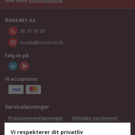
med vores
privatlivspolitik
.
Kontakt os
38 16 99 00
kunde@rsonline.dk
Følg os på
Vi accepterer
Serviceløsninger
Procurementløsninger
Udvidet sortiment
Kalibrering
Olietest og -analyse
Vi respekterer dit privatliv