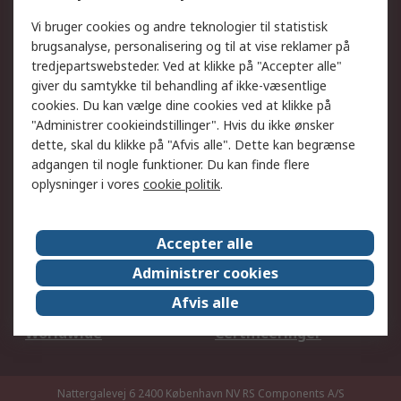
DesignSpark
Teknisk Support
Dit lokale salgsteam
Eksportløsninger
Vi bruger cookies og andre teknologier til statistisk
brugsanalyse, personalisering og til at vise reklamer på
tredjepartswebsteder. Ved at klikke på "Accepter alle"
Support
giver du samtykke til behandling af ikke-væsentlige
Få hjælp
Returnering
cookies. Du kan vælge dine cookies ved at klikke på
"Administrer cookieindstillinger". Hvis du ikke ønsker
Levering
Spor min ordre
dette, skal du klikke på "Afvis alle". Dette kan begrænse
Fakturakopi
Betalingsmuligheder
adgangen til nogle funktioner. Du kan finde flere
Fordele med Mit RS
Okdo
oplysninger i vores
cookie politik
.
Om RS
Accepter alle
Om RS
Salgsbetingelser
Administrer cookies
Det juridiske
Pressecenter
Afvis alle
Job hos RS
ESG
Worldwide
Certificeringer
Nattergalevej 6 2400 København NV
RS Components A/S