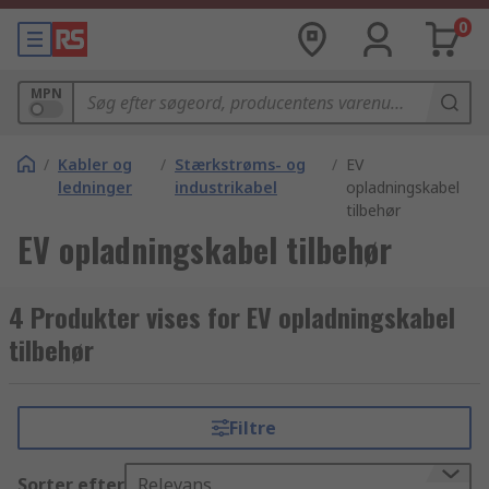
0
MPN
/
Kabler og
/
Stærkstrøms- og
/
EV
ledninger
industrikabel
opladningskabel
tilbehør
EV opladningskabel tilbehør
4 Produkter vises for EV opladningskabel
tilbehør
Filtre
Sorter efter
Relevans