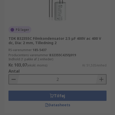
På lager
TDK B32355C Filmkondensator 2.5 μF 400V ac 400 V
dc, Dia: 2 mm, Tilledning 2
RS-varenummer
185-5437
Producentens varenummer
B32355C4255J019
Indhold (1 pakke af 2 enheder)
Kr. 103,07
(ekskl. moms)
Kr. 51,535/enhed
Antal
Tilføj
Datasheets