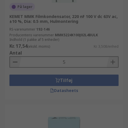
På lager
KEMET MMK Filmkondensator, 220 nF 100 V dc 63V ac,
±10 %, Dia: 0.5 mm, Hulmontering
RS-varenummer
192-146
Producentens varenummer
MMK5224K100J02L4BULK
Indhold (1 pakke af 5 enheder)
Kr. 17,54
(ekskl. moms)
Kr. 3,508/enhed
Antal
Tilføj
Datasheets