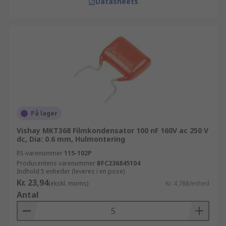
Datasheets
På lager
Vishay MKT368 Filmkondensator 100 nF 160V ac 250 V
dc, Dia: 0.6 mm, Hulmontering
RS-varenummer
115-102P
Producentens varenummer
BFC236845104
Indhold 5 enheder (leveres i en pose)
Kr. 23,94
(ekskl. moms)
Kr. 4,788/enhed
Antal