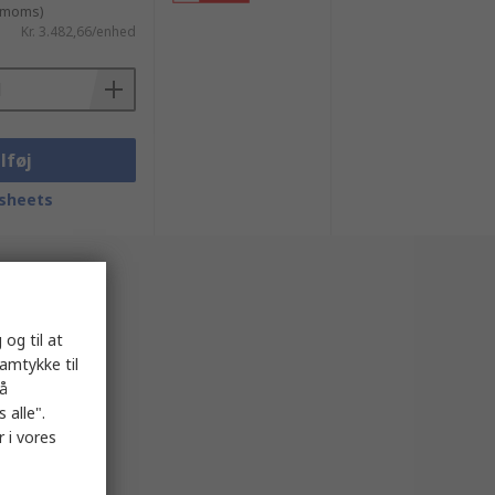
. moms)
Kr. 3.482,66/enhed
lføj
sheets
 og til at
samtykke til
på
 alle".
 i vores