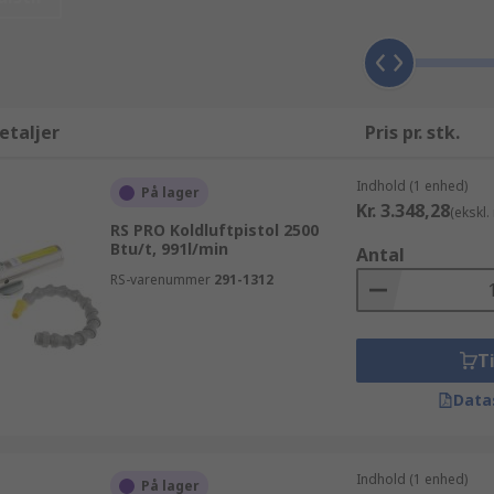
sortere resultaterne af din søgning efter Trykluft koldluftd
præsenter vores komplette udvalg af produkter- fra de eksk
s RS Essentials linje. RS tilbyder desuden et endnu bredere 
d de mange varianter af elektriske og industrielle produkte
ærktøj produkter, inklusive Pneumatik, hydraulik og trans
etaljer
Pris pr. stk.
 igennem vores hjemmeside, anvende søgefunktionen eller 
Indhold (1 enhed)
På lager
Kr. 3.348,28
(ekskl
RS PRO Koldluftpistol 2500
Btu/t, 991l/min
Antal
RS-varenummer
291-1312
Ti
Data
Indhold (1 enhed)
På lager