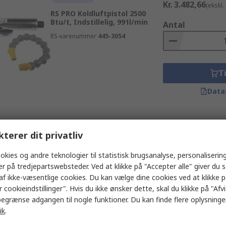
Kr. 3.482,66
(ekskl
RS PRO Koldluftpistol 2500
Btu/t, Indstillelig, 991l/min
Antal
RS-varenummer
445-3054
Ti
Data
kterer dit privatliv
okies og andre teknologier til statistisk brugsanalyse, personalisering
er på tredjepartswebsteder. Ved at klikke på "Accepter alle" giver du 
af ikke-væsentlige cookies. Du kan vælge dine cookies ved at klikke 
 cookieindstillinger". Hvis du ikke ønsker dette, skal du klikke på "Afvis
egrænse adgangen til nogle funktioner. Du kan finde flere oplysninger
ik
.