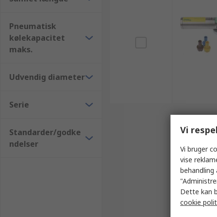
Pneumatisk
kølekapacitet
maks.
Udvendig diameter
Serie
Vi respe
Standarder/godke
ndelser
Vi bruger co
vise reklam
behandling 
"Administrer
Dette kan b
cookie polit