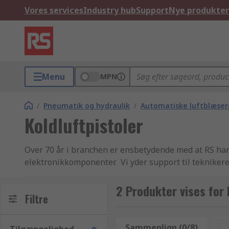
Vores services
Industry hub
Support
Nye produkter
Menu
MPN
/
Pneumatik og hydraulik
/
Automatiske luftblæser
Koldluftpistoler
Over 70 år i branchen er ensbetydende med at RS har 
elektronikkomponenter. Vi yder support til teknikere
kunder i over 160 lande verden over. Vores kunder ve
eller Vakuumregulatorer. Virksomhedskunder som har å
2 Produkter vises for 
Filtre
efter at sikre os at alle vores Trykluft koldluftdyse 
handler med os. Vi tilbyder en detaljeret teknisk ove
råd og information. Husk at hvis du køber ind i store 
Sammenlign (0/8)
n