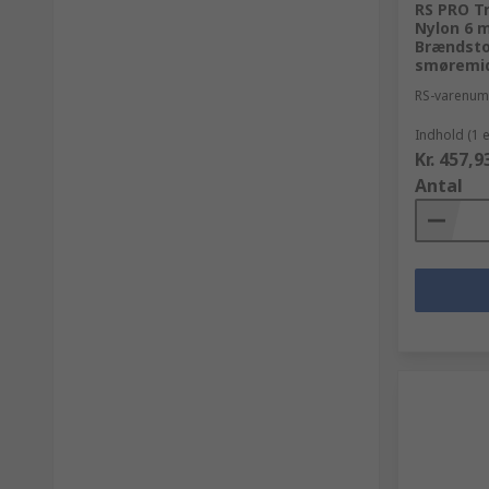
RS PRO Tr
Nylon 6 m
Brændsto
smøremid
RS-varenu
Indhold (1 
Kr. 457,9
Antal