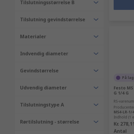
Tilslutningsstørrelse B
Tilslutning gevindstørrelse
Materialer
Indvendig diameter
Gevindstørrelse
På lag
Udvendig diameter
Festo MS
G 1/4 G
RS-varenu
Tilslutningstype A
Producente
MS4-LR-1/
Indhold (1 
Rørtilslutning - størrelse
Kr. 278,1
Antal