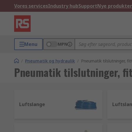
Vores services
Industry hub
Support
Nye produkter
Menu
MPN
/
Pneumatik og hydraulik
/
Pneumatik tilslutninger, fi
Pneumatik tilslutninger, fi
Luftslange
Luftsla