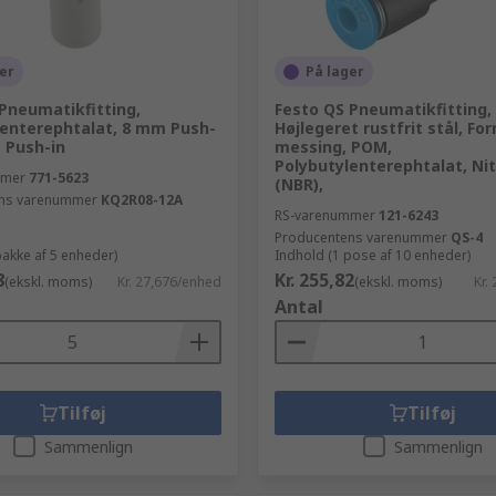
er
På lager
Pneumatikfitting,
Festo QS Pneumatikfitting,
lenterephtalat, 8 mm Push-
Højlegeret rustfrit stål, For
 Push-in
messing, POM,
Polybutylenterephtalat, Ni
mmer
771-5623
(NBR),
ns varenummer
KQ2R08-12A
RS-varenummer
121-6243
Producentens varenummer
QS-4
pakke af 5 enheder)
Indhold (1 pose af 10 enheder)
8
Kr. 255,82
(ekskl. moms)
Kr. 27,676/enhed
(ekskl. moms)
Kr.
Antal
Tilføj
Tilføj
Sammenlign
Sammenlign