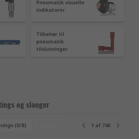
Pneumatik visuelle
indikatorer
Tilbehør til
pneumatik
tilslutninger
ttings og slanger
lign (0/8)
nulstil
1
af
746