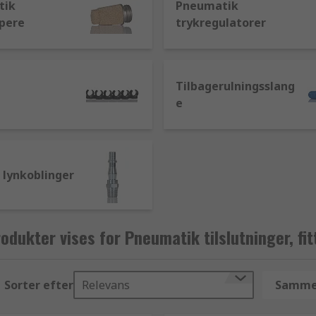
tik
Pneumatik
pere
trykregulatorer
Tilbagerulningsslang
e
 lynkoblinger
odukter vises for Pneumatik tilslutninger, fi
Sorter efter
Relevans
Sammen