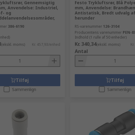
ykluftsrør, Gennemsigtig
Festo Trykluftsrør, Blå Poly
m, Anvendelse: Industriel,
mm, Anvendelse: Brandhæ
f- og
Antistatisk, Bredt udvalg a
delanvendelsesområder,
herunder
mmer
386-6190
RS-varenummer
126-3104
Producentens varenummer
PEN-8
enhed)
Indhold (1 rulle af 50 enheder)
3
Kr. 340,34
(ekskl. moms)
Kr. 457,93/enhed
(ekskl. moms)
Kr
Antal
Tilføj
Tilføj
Sammenlign
Sammenlign