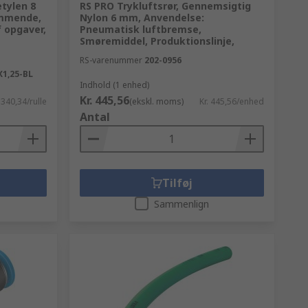
etylen 8
RS PRO Trykluftsrør, Gennemsigtig
mmende,
Nylon 6 mm, Anvendelse:
f opgaver,
Pneumatisk luftbremse,
Smøremiddel, Produktionslinje,
RS-varenummer
202-0956
X1,25-BL
Indhold (1 enhed)
Kr. 445,56
. 340,34/rulle
(ekskl. moms)
Kr. 445,56/enhed
Antal
Tilføj
Sammenlign