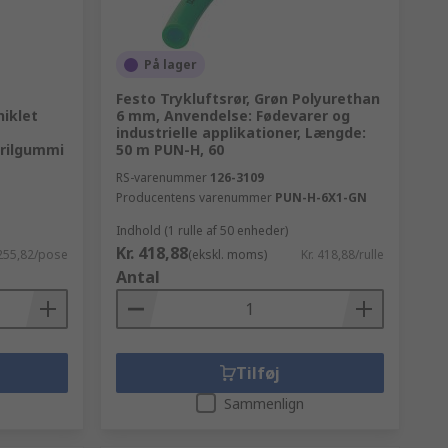
På lager
Festo Trykluftsrør, Grøn Polyurethan
niklet
6 mm, Anvendelse: Fødevarer og
industrielle applikationer, Længde:
trilgummi
50 m PUN-H, 60
RS-varenummer
126-3109
Producentens varenummer
PUN-H-6X1-GN
Indhold (1 rulle af 50 enheder)
Kr. 418,88
 255,82/pose
(ekskl. moms)
Kr. 418,88/rulle
Antal
Tilføj
Sammenlign