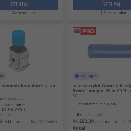
Tilføj
Tilføj
Sammenlign
Sammenlign
er
På lager
 Pneumatikregulator G 1/4
RS PRO Trykluftsrør, Blå Po
8 mm, Længde: 20 m CDPU, 6
°C
mmer
253-9227
RS-varenummer
235-1226
ns varenummer
4-D6-AG-MPA-B
enhed)
Indhold (1 enhed)
1
Kr. 203,30
(ekskl. moms)
Kr. 278,11/enhed
(ekskl. moms)
Kr. 
Antal