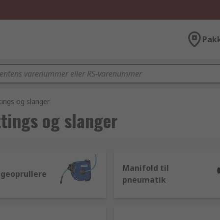
Pak
ttings og slanger
ttings og slanger
Manifold til
ngeoprullere
pneumatik