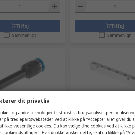
Tilføj
Tilføj
Sammenlign
Sammenlign
kterer dit privatliv
er
På lager
Pneumatikfitting, 153041,
Legris Manifold 3311 med 6
okies og andre teknologier til statistisk brugsanalyse, personalisering
6 mm Push-in, Push-in 4 mm
er på tredjepartswebsteder. Ved at klikke på "Accepter alle" giver du 
RS-varenummer
431-7201
Producentens varenummer
3311 1
af ikke-væsentlige cookies. Du kan vælge dine cookies ved at klikke 
mmer
121-6246
 cookieindstillinger". Hvis du ikke ønsker dette, skal du klikke på "Afvis