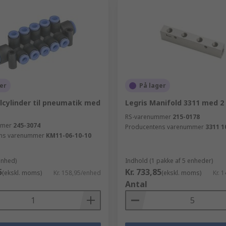
er
På lager
lcylinder til pneumatik med
Legris Manifold 3311 med 2
RS-varenummer
215-0178
mmer
245-3074
Producentens varenummer
3311 1
ns varenummer
KM11-06-10-10
enhed)
Indhold (1 pakke af 5 enheder)
5
Kr. 733,85
(ekskl. moms)
Kr. 158,95/enhed
(ekskl. moms)
Kr. 
Antal