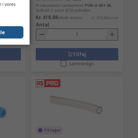
 i vores
Producentens varenummer
PUN-H-6X1-BL
Indhold (1 pose af 50 enheder)
Kr. 418,88
359,64/enhed
(ekskl. moms)
Kr. 418,88/pose
Antal
lle
Tilføj
Sammenlign
På lager