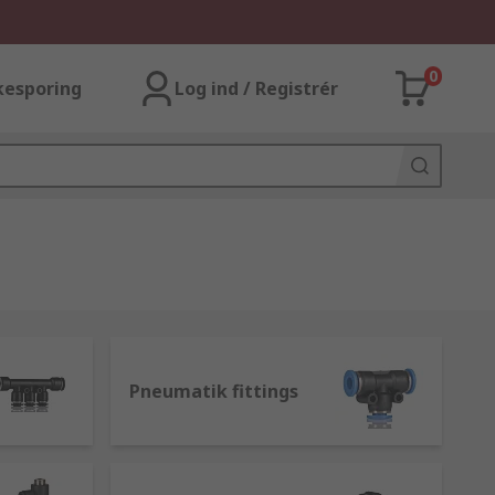
0
kesporing
Log ind / Registrér
Pneumatik fittings