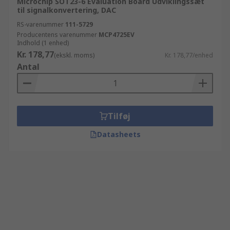
Microchip SOT23-6 Evaluation Board Udviklingssæt
til signalkonvertering, DAC
RS-varenummer
111-5729
Producentens varenummer
MCP4725EV
Indhold (1 enhed)
Kr. 178,77
(ekskl. moms)
Kr. 178,77/enhed
Antal
Tilføj
Datasheets