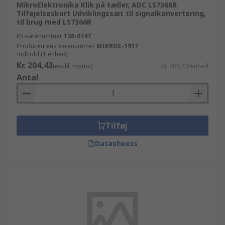
MikroElektronika Klik på tæller, ADC LS7366R
Tilføjelseskort Udviklingssæt til signalkonvertering,
til brug med LS7366R
RS-varenummer
136-0747
Producentens varenummer
MIKROE-1917
Indhold (1 enhed)
Kr. 204,43
(ekskl. moms)
Kr. 204,43/enhed
Antal
Tilføj
Datasheets