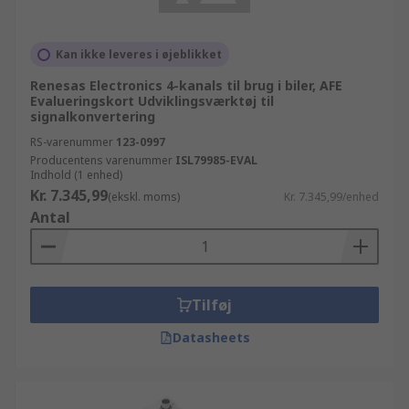
Kan ikke leveres i øjeblikket
Renesas Electronics 4-kanals til brug i biler, AFE
Evalueringskort Udviklingsværktøj til
signalkonvertering
RS-varenummer
123-0997
Producentens varenummer
ISL79985-EVAL
Indhold (1 enhed)
Kr. 7.345,99
(ekskl. moms)
Kr. 7.345,99/enhed
Antal
Tilføj
Datasheets