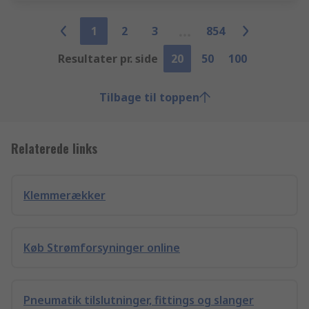
1
2
3
854
Resultater pr. side
20
50
100
Tilbage til toppen
Relaterede links
Klemmerækker
Køb Strømforsyninger online
Pneumatik tilslutninger, fittings og slanger