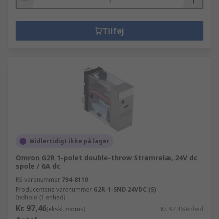
Tilføj
Midlertidigt ikke på lager
Omron G2R 1-polet double-throw Strømrelæ, 24V dc
spole / 6A dc
RS-varenummer
794-8110
Producentens varenummer
G2R-1-SND 24VDC (S)
Indhold (1 enhed)
Kr. 97,46
(ekskl. moms)
Kr. 97,46/enhed