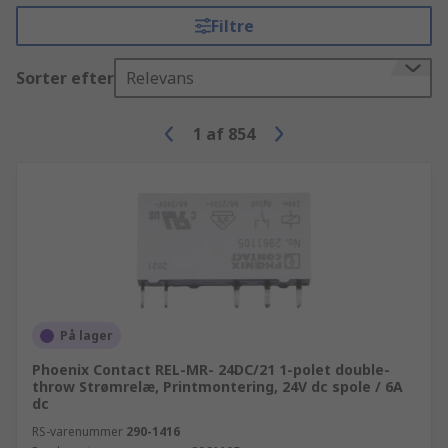
Filtre
Sorter efter
Relevans
1
af
854
På lager
Phoenix Contact REL-MR- 24DC/21 1-polet double-
throw Strømrelæ, Printmontering, 24V dc spole / 6A
dc
RS-varenummer
290-1416