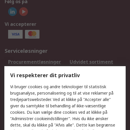
Følg os på
Vi accepterer
Serviceløsninger
Procurementløsninger
Udvidet sortiment
Kalibrering
Olietest og -analyse
Vi respekterer dit privatliv
DesignSpark
Teknisk Support
Dit lokale salgsteam
Eksportløsninger
Vi bruger cookies og andre teknologier til statistisk
brugsanalyse, personalisering og til at vise reklamer på
tredjepartswebsteder. Ved at klikke på "Accepter alle"
Support
giver du samtykke til behandling af ikke-væsentlige
Få hjælp
Returnering
cookies. Du kan vælge dine cookies ved at klikke på
"Administrer cookieindstillinger". Hvis du ikke ønsker
Levering
Spor min ordre
dette, skal du klikke på "Afvis alle". Dette kan begrænse
Fakturakopi
Betalingsmuligheder