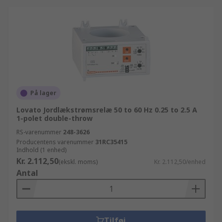
På lager
Lovato Jordlækstrømsrelæ 50 to 60 Hz 0.25 to 2.5 A
1-polet double-throw
RS-varenummer
248-3626
Producentens varenummer
31RC35415
Indhold (1 enhed)
Kr. 2.112,50
(ekskl. moms)
Kr. 2.112,50/enhed
Antal
Tilføj