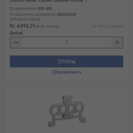
Lovato Relæ 1-polet double-throw 1
RS-varenummer
820-403
Producentens varenummer
RM2DA230
Indhold (1 enhed)
Kr. 4.016,21
(ekskl. moms)
Kr. 4.016,21/enhed
Antal
Tilføj
Datasheets