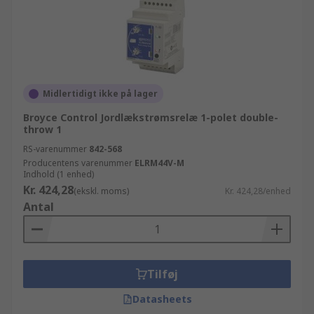
Midlertidigt ikke på lager
Broyce Control Jordlækstrømsrelæ 1-polet double-
throw 1
RS-varenummer
842-568
Producentens varenummer
ELRM44V-M
Indhold (1 enhed)
Kr. 424,28
(ekskl. moms)
Kr. 424,28/enhed
Antal
Tilføj
Datasheets