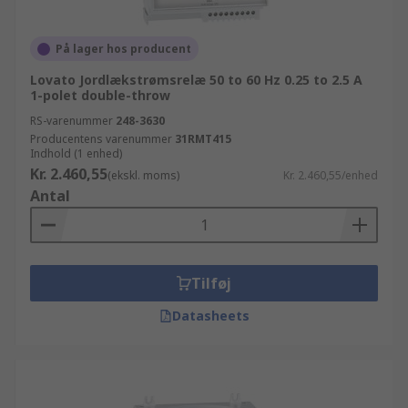
På lager hos producent
Lovato Jordlækstrømsrelæ 50 to 60 Hz 0.25 to 2.5 A
1-polet double-throw
RS-varenummer
248-3630
Producentens varenummer
31RMT415
Indhold (1 enhed)
Kr. 2.460,55
(ekskl. moms)
Kr. 2.460,55/enhed
Antal
Tilføj
Datasheets