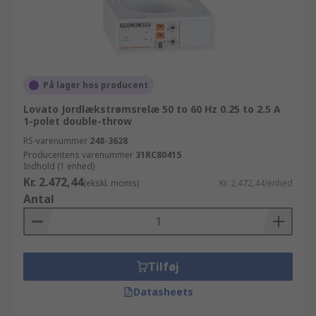
På lager hos producent
Lovato Jordlækstrømsrelæ 50 to 60 Hz 0.25 to 2.5 A
1-polet double-throw
RS-varenummer
248-3628
Producentens varenummer
31RC80415
Indhold (1 enhed)
Kr. 2.472,44
(ekskl. moms)
Kr. 2.472,44/enhed
Antal
Tilføj
Datasheets