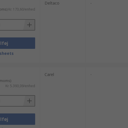
Deltaco
-
moms)
Kr. 173,60/enhed
lføj
sheets
Carel
-
. moms)
Kr. 5.393,09/enhed
lføj