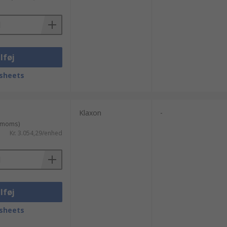
lføj
sheets
Klaxon
-
. moms)
Kr. 3.054,29/enhed
lføj
sheets