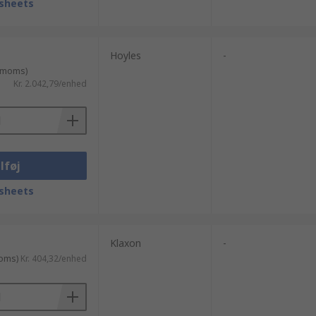
sheets
Hoyles
-
. moms)
Kr. 2.042,79/enhed
lføj
sheets
Klaxon
-
moms)
Kr. 404,32/enhed