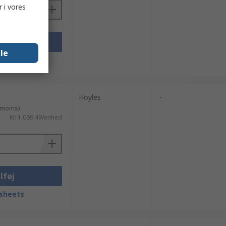
 i vores
lføj
lle
sheets
Hoyles
-
. moms)
Kr. 1.069,49/enhed
lføj
sheets