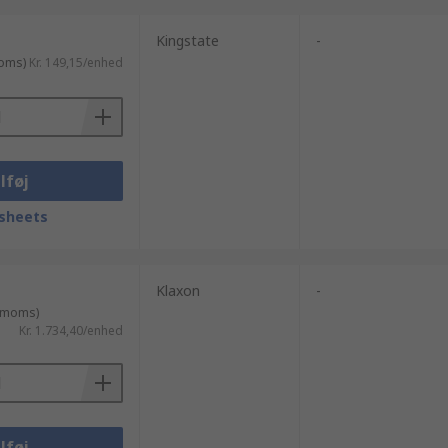
Kingstate
-
moms)
Kr. 149,15/enhed
lføj
sheets
Klaxon
-
. moms)
Kr. 1.734,40/enhed
lføj