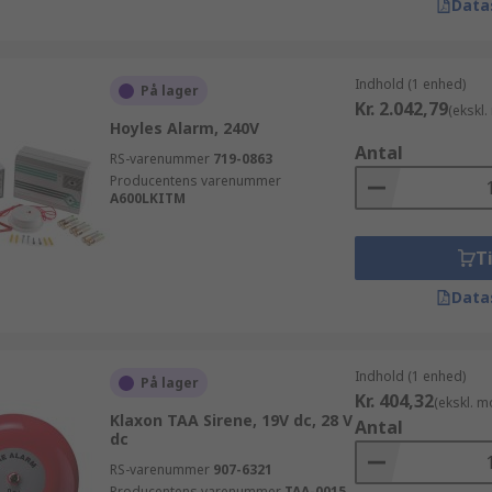
Data
Indhold (1 enhed)
På lager
Kr. 2.042,79
(ekskl
Hoyles Alarm, 240V
Antal
RS-varenummer
719-0863
Producentens varenummer
A600LKITM
Ti
Data
Indhold (1 enhed)
På lager
Kr. 404,32
(ekskl. 
Klaxon TAA Sirene, 19V dc, 28 V
Antal
dc
RS-varenummer
907-6321
Producentens varenummer
TAA-0015