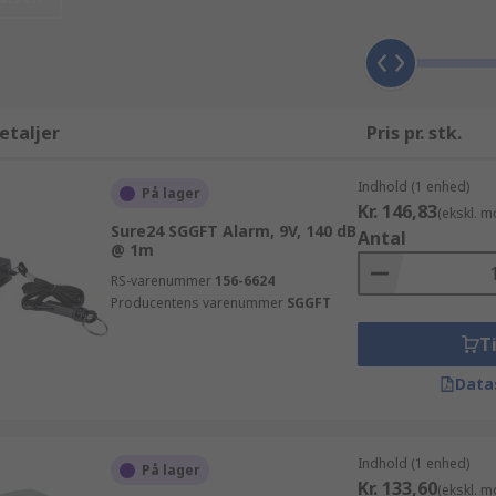
s du har brug for information eller hjælp til dine produkter, 
rage fordel af dag-til-dag levering på de Tyverialarm - sys
ukter fremskaffet fra leverandører og producenter, som vi s
lse og brug af Tyverialarmer, detektorer og tilbehør og Tyve
ræcis ved hvad det er du betaler for, når du bestiller online 
etaljer
Pris pr. stk.
ponenter kan du drage fordel af vores fleksible priser og ra
Indhold (1 enhed)
På lager
Kr. 146,83
(ekskl. 
Sure24 SGGFT Alarm, 9V, 140 dB
Antal
@ 1m
RS-varenummer
156-6624
Producentens varenummer
SGGFT
Ti
Data
Indhold (1 enhed)
På lager
Kr. 133,60
(ekskl. 