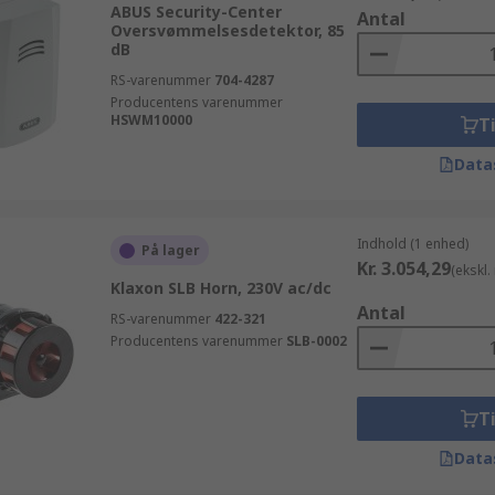
ABUS Security-Center
Antal
Oversvømmelsesdetektor, 85
dB
RS-varenummer
704-4287
Producentens varenummer
HSWM10000
Ti
Data
Indhold (1 enhed)
På lager
Kr. 3.054,29
(ekskl
Klaxon SLB Horn, 230V ac/dc
Antal
RS-varenummer
422-321
Producentens varenummer
SLB-0002
Ti
Data