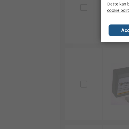
Dette kan b
cookie polit
Acc