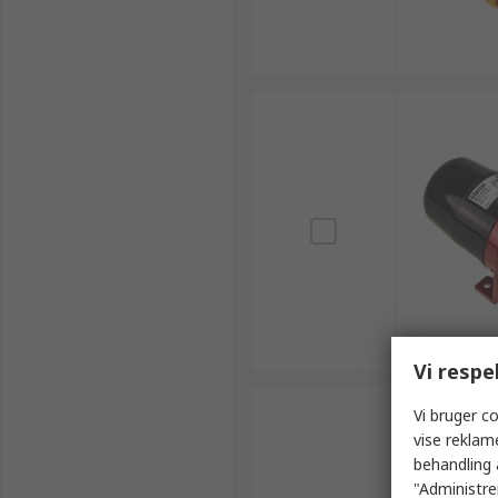
Vi respe
Vi bruger co
vise reklam
behandling 
"Administrer