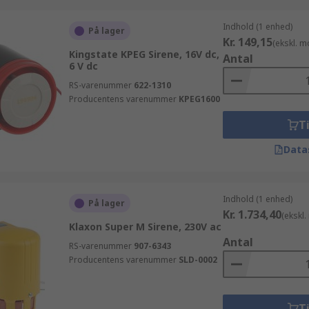
Indhold (1 enhed)
På lager
Kr. 149,15
(ekskl. 
Kingstate KPEG Sirene, 16V dc,
Antal
6 V dc
RS-varenummer
622-1310
Producentens varenummer
KPEG1600
Ti
Data
Indhold (1 enhed)
På lager
Kr. 1.734,40
(ekskl
Klaxon Super M Sirene, 230V ac
Antal
RS-varenummer
907-6343
Producentens varenummer
SLD-0002
Ti