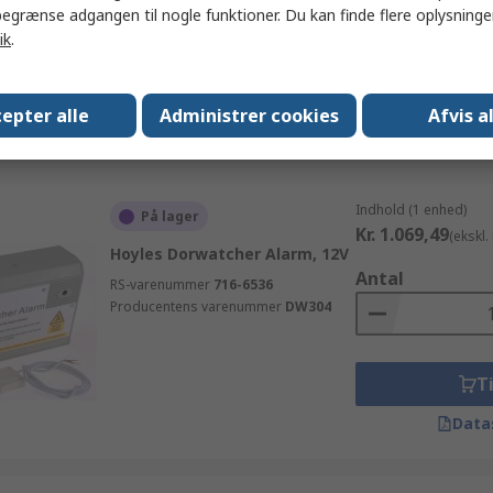
egrænse adgangen til nogle funktioner. Du kan finde flere oplysninger
Producentens varenummer
SLC-0002
ik
.
Ti
epter alle
Administrer cookies
Afvis a
Data
Indhold (1 enhed)
På lager
Kr. 1.069,49
(ekskl
Hoyles Dorwatcher Alarm, 12V
Antal
RS-varenummer
716-6536
Producentens varenummer
DW304
Ti
Data