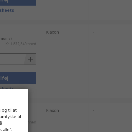
sheets
Klaxon
-
. moms)
Kr. 1.832,84/enhed
lføj
sheets
 og til at
Klaxon
-
samtykke til
. moms)
Kr. 5.642,95/enhed
på
 alle".