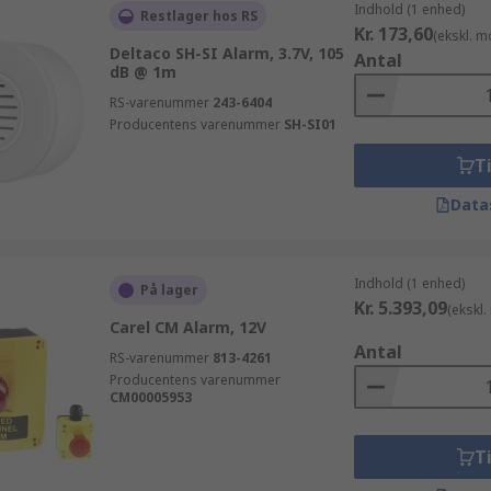
Indhold (1 enhed)
Restlager hos RS
Kr. 173,60
(ekskl. 
Deltaco SH-SI Alarm, 3.7V, 105
Antal
dB @ 1m
RS-varenummer
243-6404
Producentens varenummer
SH-SI01
Ti
Data
Indhold (1 enhed)
På lager
Kr. 5.393,09
(ekskl
Carel CM Alarm, 12V
Antal
RS-varenummer
813-4261
Producentens varenummer
CM00005953
Ti