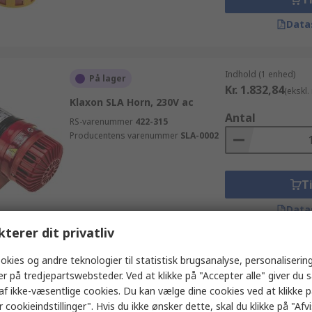
Data
Indhold (1 enhed)
På lager
Kr. 1.832,84
(ekskl
Klaxon SLA Horn, 230V ac
Antal
RS-varenummer
422-315
Producentens varenummer
SLA-0002
Ti
Data
kterer dit privatliv
okies og andre teknologier til statistisk brugsanalyse, personalisering
Indhold (1 enhed)
På lager
Kr. 5.642,95
er på tredjepartswebsteder. Ved at klikke på "Accepter alle" giver du 
(ekskl
Klaxon SLC Sirene, 230V ac/dc
af ikke-væsentlige cookies. Du kan vælge dine cookies ved at klikke 
Antal
 cookieindstillinger". Hvis du ikke ønsker dette, skal du klikke på "Afvis
RS-varenummer
289-2003