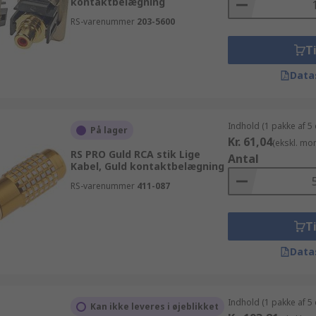
kontaktbelægning
RS-varenummer
203-5600
Ti
Data
Indhold (1 pakke af 5
På lager
Kr. 61,04
(ekskl. mo
RS PRO Guld RCA stik Lige
Antal
Kabel, Guld kontaktbelægning
RS-varenummer
411-087
Ti
Data
Indhold (1 pakke af 5
Kan ikke leveres i øjeblikket