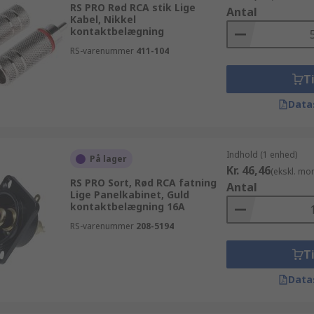
RS PRO Rød RCA stik Lige
Antal
Kabel, Nikkel
kontaktbelægning
RS-varenummer
411-104
Ti
Data
Indhold (1 enhed)
På lager
Kr. 46,46
(ekskl. mo
RS PRO Sort, Rød RCA fatning
Antal
Lige Panelkabinet, Guld
kontaktbelægning 16A
RS-varenummer
208-5194
Ti
Data