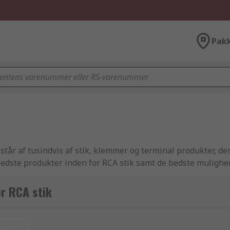
Pak
år af tusindvis af stik, klemmer og terminal produkter, der
edste produkter inden for RCA stik samt de bedste mulighede
o stik artikler til virksomheder og teknikere verden over. A
 RS tilbyder desuden et endnu bredere udvalg af produkter 
or RCA stik
bende med de mange varianter af elektriske og industrielle
ter, strømforsyning og konnektor produkter, inklusive stik
vores hjemmeside, anvende søgefunktionen eller kontakte e
ulstil