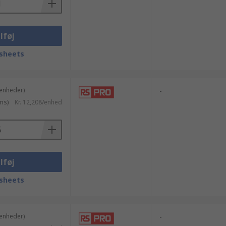
lføj
sheets
 enheder)
-
ms)
Kr. 12,208/enhed
lføj
sheets
 enheder)
-