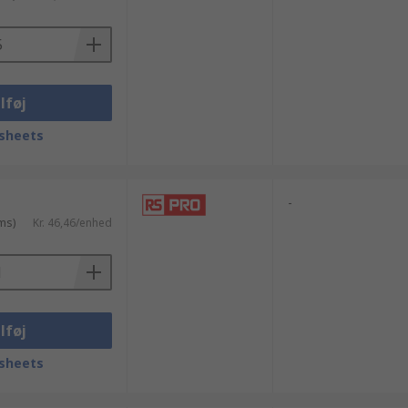
lføj
sheets
-
ms)
Kr. 46,46/enhed
lføj
sheets