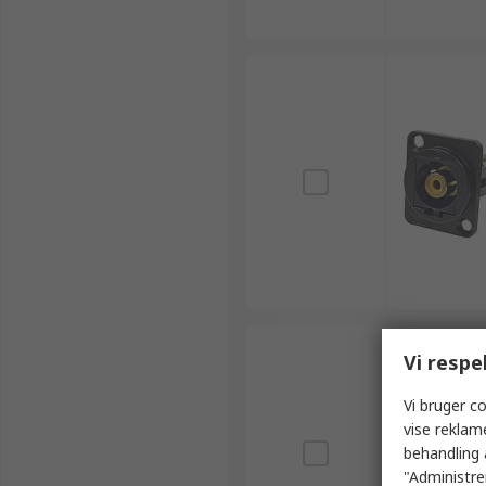
Vi respe
Vi bruger co
vise reklam
behandling 
"Administrer