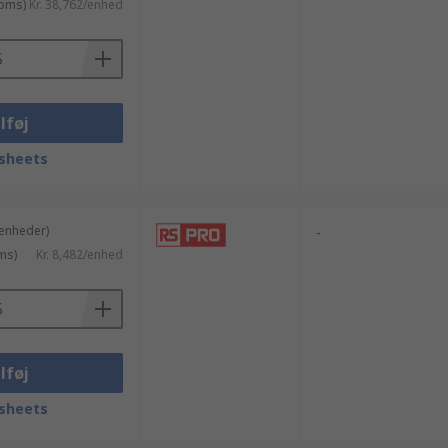
moms)
Kr. 38,762/enhed
lføj
sheets
 enheder)
-
ms)
Kr. 8,482/enhed
lføj
sheets