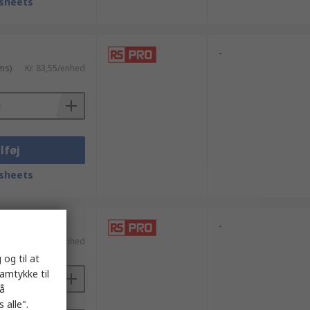
sheets
-
ms)
Kr. 83,55/enhed
lføj
sheets
 enheder)
-
ms)
Kr. 5,928/enhed
 og til at
samtykke til
på
 alle".