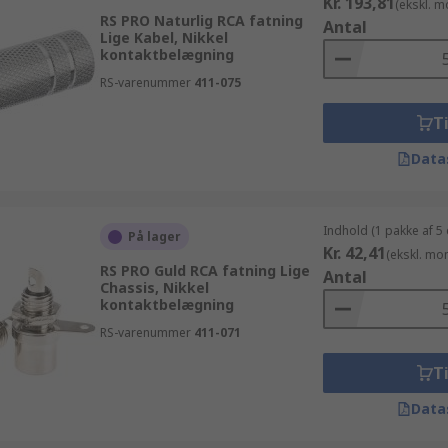
Kr. 193,81
(ekskl. 
RS PRO Naturlig RCA fatning
Antal
Lige Kabel, Nikkel
kontaktbelægning
RS-varenummer
411-075
Ti
Data
Indhold (1 pakke af 5
På lager
Kr. 42,41
(ekskl. mo
RS PRO Guld RCA fatning Lige
Antal
Chassis, Nikkel
kontaktbelægning
RS-varenummer
411-071
Ti
Data