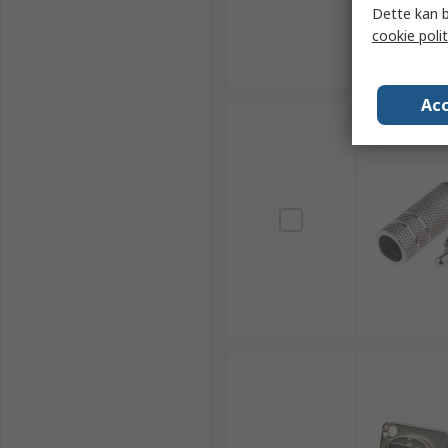
Dette kan b
cookie polit
Acc