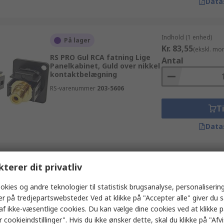
Data
Indhold (1 enhed)
På lager
Kr. 83,55
(ekskl. mo
RS PRO Gul RCA fatning Lige
Antal
Panelkabinet, Guld over nikkel
kontaktbelægning
RS-varenummer
203-5606
Ti
Data
Indhold (1 pakke af 5
kterer dit privatliv
På lager
Kr. 29,64
(ekskl. mo
RS PRO Sort RCA fatning Lige
Antal
okies og andre teknologier til statistisk brugsanalyse, personalisering
Kabel, Forniklet
er på tredjepartswebsteder. Ved at klikke på "Accepter alle" giver du 
kontaktbelægning
af ikke-væsentlige cookies. Du kan vælge dine cookies ved at klikke 
RS-varenummer
810-4602
 cookieindstillinger". Hvis du ikke ønsker dette, skal du klikke på "Afvis