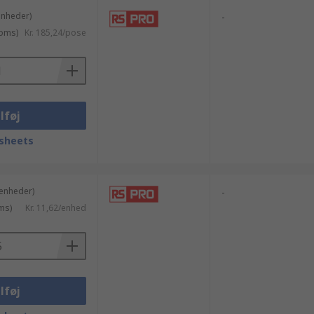
enheder)
-
moms)
Kr. 185,24/pose
lføj
sheets
 enheder)
-
ms)
Kr. 11,62/enhed
lføj