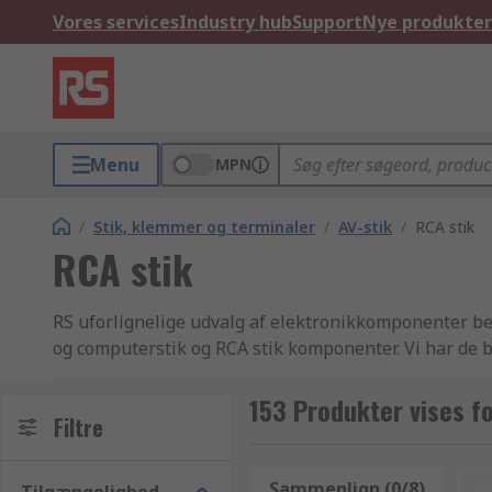
Vores services
Industry hub
Support
Nye produkter
Menu
MPN
/
Stik, klemmer og terminaler
/
AV-stik
/
RCA stik
RCA stik
RS uforlignelige udvalg af elektronikkomponenter best
og computerstik og RCA stik komponenter. Vi har de b
tilbyder tusindvis af industri-godkendte audio og vide
produktkvalitet og kundeservice som RS er kendt for.
153 Produkter vises f
Filtre
strømforsyning og konnektor produktsortiment, sidelø
For at se det komplette udvalg af elektronikkomponen
video stik komponenter, kan du bare browse igennem 
Sammenlign (0/8)
n