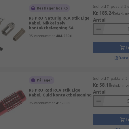
Indhold (1 pose af 5 
Restlager hos RS
Kr. 185,24
(ekskl. 
RS PRO Naturlig RCA stik Lige
Antal
Kabel, Nikkel sølv
kontaktbelægning 5A
RS-varenummer
484-9304
Ti
Data
Indhold (1 pakke af 5
På lager
Kr. 58,10
(ekskl. mo
RS PRO Rød RCA stik Lige
Antal
Kabel, Guld kontaktbelægning
RS-varenummer
411-003
Ti