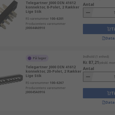
Telegartner J000 DIN 41612
Antal
konnektor, 8-Polet, 2 Rækker
Lige Stik
RS-varenummer
100-6201
Producentens varenummer
J00044A0910
Ti
Data
Indhold (1 enhed)
På lager
Kr. 87,21
(ekskl. mo
Telegartner J000 DIN 41612
Antal
konnektor, 20-Polet, 2 Rækker
Lige Stik
RS-varenummer
100-6267
Producentens varenummer
J00045A0916
Ti
Data