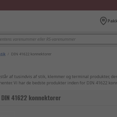
Pak
tik
/
DIN 41622 konnektorer
år af tusindvis af stik, klemmer og terminal produkter, der 
nter. Vi har de bedste produkter inden for DIN 41622 kon
af industri-godkendte netværksstik og telekommunikationssti
ard, produktkvalitet og kundeservice som RS er kendt for. P
r DIN 41622 konnektorer
 lagerstatus eller en mængde andre parametre, som repræse
 basale, men funktionelle, hverdags-artikler fra vores RS Es
elt artikel kan du gøre brug af vores dag-til-dag leveringsse
ulstil