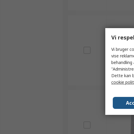
Vi respe
Vi bruger co
vise reklam
behandling 
"Administrer
Dette kan b
cookie polit
Acc