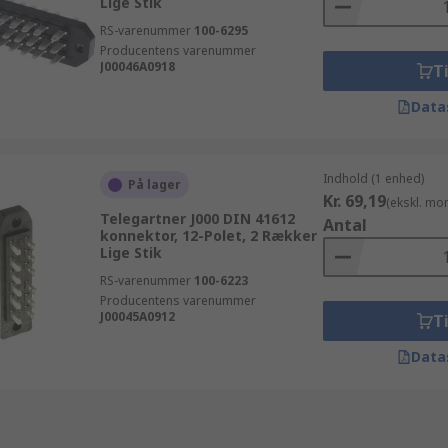
Lige Stik
RS-varenummer
100-6295
Producentens varenummer
J00046A0918
Ti
Data
Indhold (1 enhed)
På lager
Kr. 69,19
(ekskl. mo
Telegartner J000 DIN 41612
Antal
konnektor, 12-Polet, 2 Rækker
Lige Stik
RS-varenummer
100-6223
Producentens varenummer
J00045A0912
Ti
Data