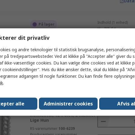
Data
Indhold (1 enhed)
På lager
Kr. 77,51
(ekskl. mo
Telegartner J000 DIN 41612
Antal
kterer dit privatliv
konnektor, 8-Polet, 2 Rækker
Lige Hun
okies og andre teknologier til statistisk brugsanalyse, personalisering
RS-varenummer
100-6217
er på tredjepartswebsteder. Ved at klikke på "Accepter alle" giver du 
Producentens varenummer
af ikke-væsentlige cookies. Du kan vælge dine cookies ved at klikke 
J00040A0911
Ti
 cookieindstillinger". Hvis du ikke ønsker dette, skal du klikke på "Afvis
egrænse adgangen til nogle funktioner. Du kan finde flere oplysninger
Data
ik
.
Indhold (1 enhed)
På lager
epter alle
Administrer cookies
Afvis a
Kr. 106,63
(ekskl. 
Telegartner J000 DIN 41612
Antal
konnektor, 12-Polet, 2 Rækker
Lige Hun
RS-varenummer
100-6239
Producentens varenummer