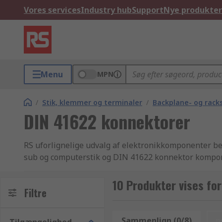
Vores services
Industry hub
Support
Nye produkter
Menu
MPN
/
Stik, klemmer og terminaler
/
Backplane- og racks
DIN 41622 konnektorer
RS uforlignelige udvalg af elektronikkomponenter best
sub og computerstik og DIN 41622 konnektor kompone
levering fra lager i branchen. Vi tilbyder tusindvis 
verden over. Alt dette leveres med den højeste stand
10 Produkter vises fo
Filtre
resultaterne af din søgning efter mærke, producent,
fra de eksklusive nicheprodukter, og over til de mere
41622 konnektor produkter i store partier eller en enk
Sammenlign (0/8)
n