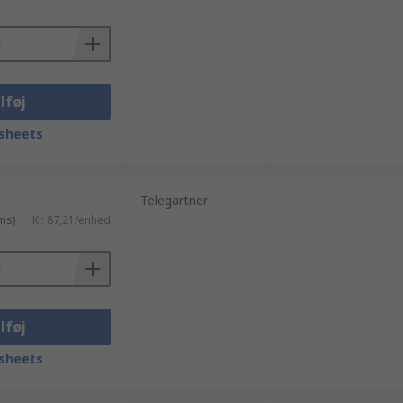
lføj
sheets
Telegartner
-
ms)
Kr. 87,21/enhed
lføj
sheets