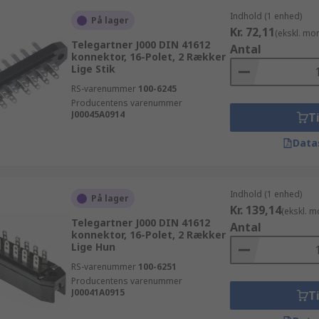
Indhold (1 enhed)
På lager
Kr. 72,11
(ekskl. mo
Telegartner J000 DIN 41612
Antal
konnektor, 16-Polet, 2 Rækker
Lige Stik
RS-varenummer
100-6245
Producentens varenummer
J00045A0914
Ti
Data
Indhold (1 enhed)
På lager
Kr. 139,14
(ekskl. 
Telegartner J000 DIN 41612
Antal
konnektor, 16-Polet, 2 Rækker
Lige Hun
RS-varenummer
100-6251
Producentens varenummer
J00041A0915
Ti