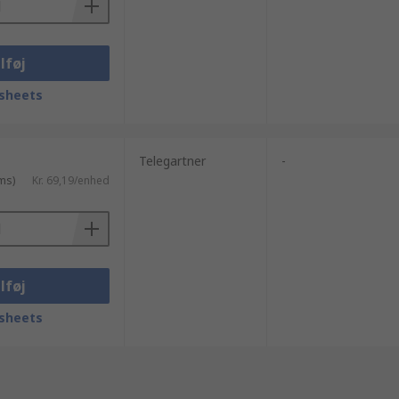
lføj
sheets
Telegartner
-
ms)
Kr. 69,19/enhed
lføj
sheets