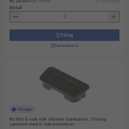
Kr. 20,05
(ekskl. moms)
Kr. 4,01/enhed
Antal
Tilføj
Datasheets
På lager
RS PRO D-sub-stik tilbehør Støvhætte, Til brug
sammen med D-Sub konnektor