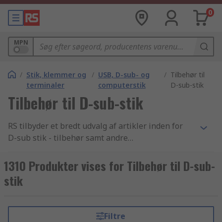
0
MPN
/
Stik, klemmer og
/
USB, D-sub- og
/
Tilbehør til
terminaler
computerstik
D-sub-stik
Tilbehør til D-sub-stik
RS tilbyder et bredt udvalg af artikler inden for
D-sub stik - tilbehør samt andre
elektronikkomponenter og tilbehør indenfor
branchen. Med vores konkurrencedygtige priser,
1310 Produkter vises for Tilbehør til D-sub-
industri-godkendte produkter og det høje niveau
stik
af kundeservice som vi har bygget vores
omdømme på, er det intet under at vi er
verdenskendte for at være en af de bedste, når
Filtre
det kommer til levering af produkter inden for D-