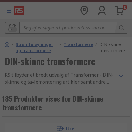
0
MPN
/
Strømforsyninger
/
Transformere
/
DIN-skinne
og transformere
transformere
DIN-skinne transformere
RS tilbyder et bredt udvalg af Transformer - DIN-
skinne og tavlemontering artikler samt andre
elektronikkomponenter og tilbehør indenfor
branchen. Med vores konkurrencedygtige priser,
185 Produkter vises for DIN-skinne
industri-godkendte produkter og det høje niveau
transformere
af kundeservice som vi har bygget vores
omdømme på, er det intet under at vi er
verdenskendte for at være en af de bedste, når
Filtre
det kommer til levering af Transformer - DIN-