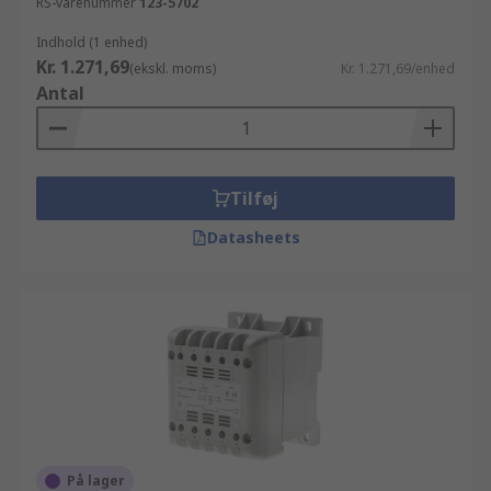
RS-varenummer
123-5702
Indhold (1 enhed)
Kr. 1.271,69
(ekskl. moms)
Kr. 1.271,69/enhed
Antal
Tilføj
Datasheets
På lager