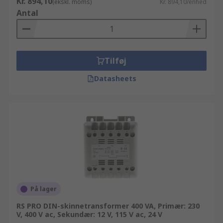
Kr. 894,10
(ekskl. moms)
Kr. 894,10/enhed
adgang til et udvidet sortiment på yderligere
Antal
100.000 produkter. Vælger du at handle med os
online, vil du hurtigt opdage at vores hjemmeside
er specialdesignet til at hjælpe og guide dig
igennem hvert trin af bestillingsprocessen.
Tilføj
Datasheets
På lager
RS PRO DIN-skinnetransformer 400 VA, Primær: 230
V, 400 V ac, Sekundær: 12 V, 115 V ac, 24 V