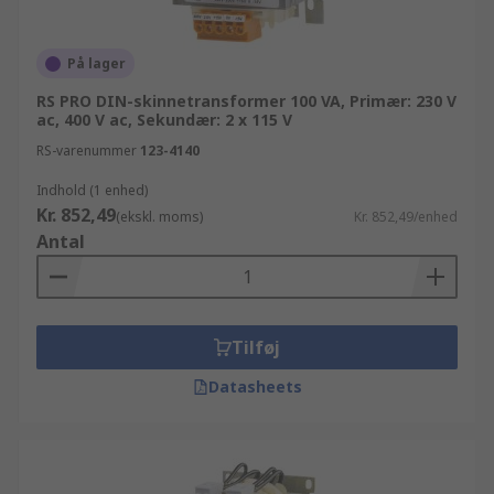
På lager
RS PRO DIN-skinnetransformer 100 VA, Primær: 230 V
ac, 400 V ac, Sekundær: 2 x 115 V
RS-varenummer
123-4140
Indhold (1 enhed)
Kr. 852,49
(ekskl. moms)
Kr. 852,49/enhed
Antal
Tilføj
Datasheets