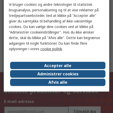
Test- og måleudstyr online
Vi bruger cookies og andre teknologier til statistisk
brugsanalyse, personalisering og til at vise reklamer på
tredjepartswebsteder. Ved at klikke på "Accepter alle"
Håndværktøj
giver du samtykke til behandling af ikke-væsentlige
cookies. Du kan vælge dine cookies ved at klikke på
"Administrer cookieindstillinger". Hvis du ikke ønsker
dette, skal du klikke på "Afvis alle". Dette kan begrænse
Pneumatik og hydraulik
adgangen til nogle funktioner. Du kan finde flere
oplysninger i vores
cookie politik
.
Automation og styring
Accepter alle
Administrer cookies
Hold dig opdateret om vores
Afvis alle
seneste produkter og services
E-mail-adresse
Tilmeld dig