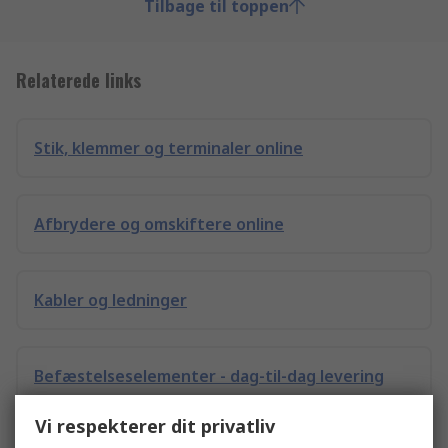
Tilbage til toppen
Relaterede links
Stik, klemmer og terminaler online
Afbrydere og omskiftere online
Kabler og ledninger
Befæstelseselementer - dag-til-dag levering
Vi respekterer dit privatliv