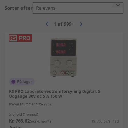
Sorter efter
Relevans
1
af
999+
På lager
RS PRO Laboratoriestrømforsyning Digital, 5
Udgange 30V dc 5 A 150 W
RS-varenummer
175-7367
Indhold (1 enhed)
Kr. 765,62
(ekskl. moms)
Kr. 765,62/enhed
Antal