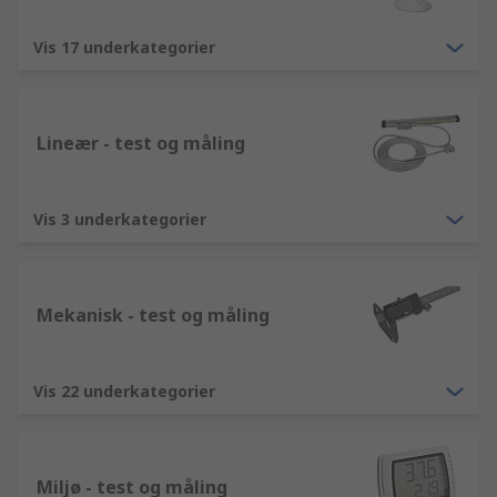
kan ses her er kun en lille del af vores IT, måle-,
test- og sikkerhedsudstyr produktsortiment, som
Vis 17 underkategorier
inkluderer alt fra Test- og måleudstyr til Test- og
måleudstyr. Hvis du som kunde har yderligere
spørgsmål, medfølger der til alle Test- og
måleudstyr produktguides og vejledninger der
Lineær - test og måling
nemt kan downloades, og det er nemt at kontakte
vores erfarne kundeserviceteam online.
Vis 3 underkategorier
Mekanisk - test og måling
Vis 22 underkategorier
Miljø - test og måling