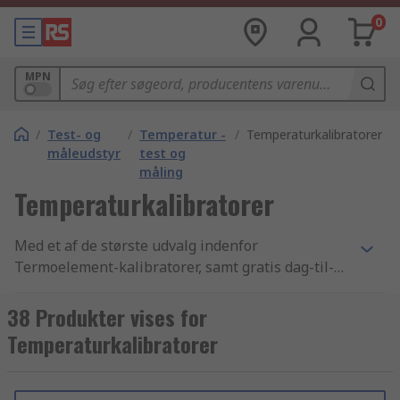
0
MPN
/
Test- og
/
Temperatur -
/
Temperaturkalibratorer
måleudstyr
test og
måling
Temperaturkalibratorer
Med et af de største udvalg indenfor
Termoelement-kalibratorer, samt gratis dag-til-
dag levering af tusindvis af Test- og måleudstyr
artikler og komponenter, for ikke at nævne en
38 Produkter vises for
betryggende forpligtigelse til kvalitet, er det intet
Temperaturkalibratorer
under at kunder fra mere end 160 lande i hele
verden handler online hos RS. På vores
hjemmeside kan du sortere resultaterne af din