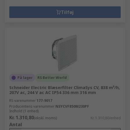
Tilføj
På lager
RS Better World
Schneider Electric Blæserfilter ClimaSys CV, 838 m³/h,
207V ac, 244 V ac AC IP54 336 mm 316 mm
RS-varenummer
177-9017
Producentens varenummer
NSYCVF850M230PF
Indhold (1 enhed)
Kr. 1.310,80
(ekskl. moms)
Kr. 1.310,80/enhed
Antal