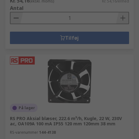
Kr. 54,16
(ekskl. moms)
Kr. 54,16/enhed
Antal
Tilføj
På lager
RS PRO Aksial blæser, 222.6 m³/h, Kugle, 22 W, 230V
ac, OA109A 100 mA IP55 120 mm 120mm 38 mm
RS-varenummer
144-4138