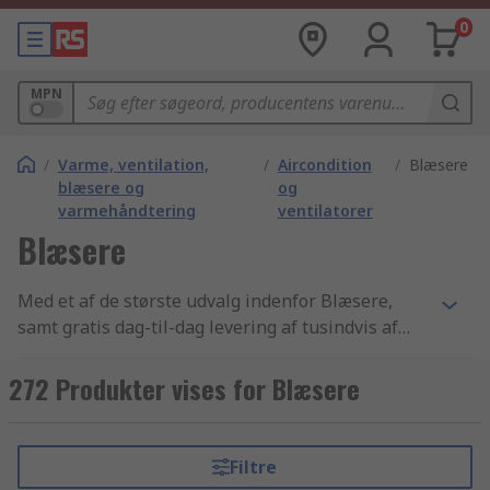
0
MPN
/
Varme, ventilation,
/
Aircondition
/
Blæsere
blæsere og
og
varmehåndtering
ventilatorer
Blæsere
Med et af de største udvalg indenfor Blæsere,
samt gratis dag-til-dag levering af tusindvis af
Varme, ventilation, blæsere og varmehåndtering
artikler og komponenter, for ikke at nævne en
272 Produkter vises for Blæsere
betryggende forpligtigelse til kvalitet, er det intet
under at kunder fra mere end 160 lande i hele
verden handler online hos RS. På vores
Filtre
hjemmeside kan du sortere resultaterne af din