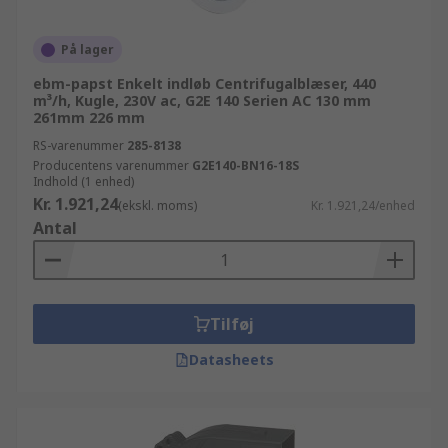
På lager
ebm-papst Enkelt indløb Centrifugalblæser, 440
m³/h, Kugle, 230V ac, G2E 140 Serien AC 130 mm
261mm 226 mm
RS-varenummer
285-8138
Producentens varenummer
G2E140-BN16-18S
Indhold (1 enhed)
Kr. 1.921,24
(ekskl. moms)
Kr. 1.921,24/enhed
Antal
Tilføj
Datasheets