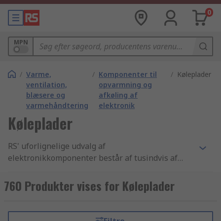
0
MPN
/
Varme,
/
Komponenter til
/
Køleplader
ventilation,
opvarmning og
blæsere og
afkøling af
varmehåndtering
elektronik
Køleplader
RS' uforlignelige udvalg af
elektronikkomponenter består af tusindvis af
Varme, ventilation, blæsere og varmehåndtering
produkter, der inkluderer Aircondition og
760 Produkter vises for Køleplader
klimaregulering - apparater, HVAC følere og
regulatorer og Køleplader komponenter. Vi har de
bedste Køleplader produkter samt de bedste