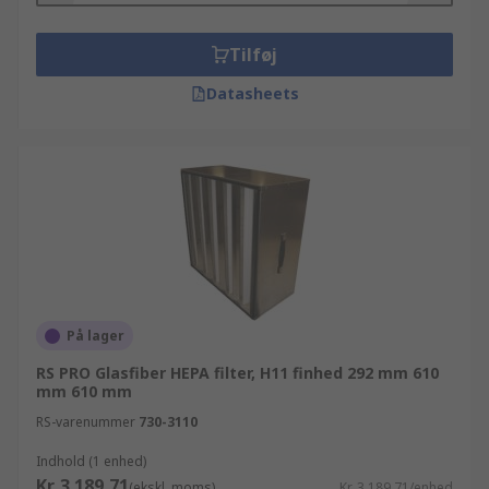
Tilføj
Datasheets
På lager
RS PRO Glasfiber HEPA filter, H11 finhed 292 mm 610
mm 610 mm
RS-varenummer
730-3110
Indhold (1 enhed)
Kr. 3.189,71
(ekskl. moms)
Kr. 3.189,71/enhed