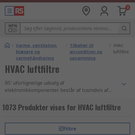
0
MPN
/
Varme, ventilation,
/
Tilbehør til
/
HVAC
blæsere og
aircondition og
luftfiltre
varmehåndtering
opvarmning
HVAC luftfiltre
RS' uforlignelige udvalg af
elektronikkomponenter består af tusindvis af
Varme, ventilation, blæsere og varmehåndtering
produkter, der inkluderer Aircondition og
1073 Produkter vises for HVAC luftfiltre
klimaregulering - apparater, HVAC følere og
regulatorer og HVAC luftfiltre komponenter. Vi
har de bedste HVAC luftfiltre produkter samt de
Filtre
bedste muligheder for levering fra lager i