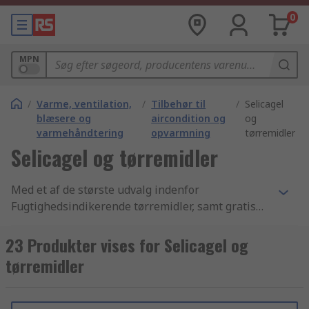
0
MPN
/
Varme, ventilation,
/
Tilbehør til
/
Selicagel
blæsere og
aircondition og
og
varmehåndtering
opvarmning
tørremidler
Selicagel og tørremidler
Med et af de største udvalg indenfor
Fugtighedsindikerende tørremidler, samt gratis
dag-til-dag levering af tusindvis af Varme,
ventilation, blæsere og varmehåndtering artikler
23 Produkter vises for Selicagel og
og komponenter, for ikke at nævne en
tørremidler
betryggende forpligtigelse til kvalitet, er det intet
under at kunder fra mere end 160 lande i hele
verden handler online hos RS.