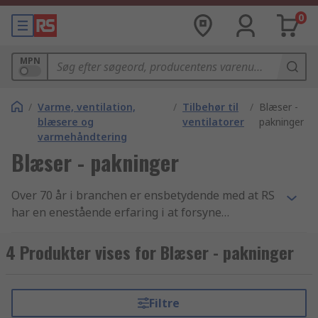
0
MPN
/
Varme, ventilation,
/
Tilbehør til
/
Blæser -
blæsere og
ventilatorer
pakninger
varmehåndtering
Blæser - pakninger
Over 70 år i branchen er ensbetydende med at RS
har en enestående erfaring i at forsyne
virksomheder med essentielle Blæser -
pakninger artikler og elektronikkomponenter. Vi
4 Produkter vises for Blæser - pakninger
yder support til teknikere i hele verden gennem
distribution af Blæser - pakninger samt Blæser -
reservedele og tilbehør produkter til kunder i
Filtre
over 160 lande verden over. Vores kunder ved at