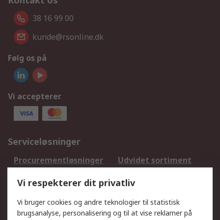
Kontakt os
38 16 99 00
kunde@rsonline.dk
Følg os på
Vi accepterer
Serviceløsninger
Procurementløsninger
Udvidet sortiment
Kalibrering
Olietest og -analyse
Vi respekterer dit privatliv
DesignSpark
Teknisk Support
Dit lokale salgsteam
Eksportløsninger
Vi bruger cookies og andre teknologier til statistisk
brugsanalyse, personalisering og til at vise reklamer på