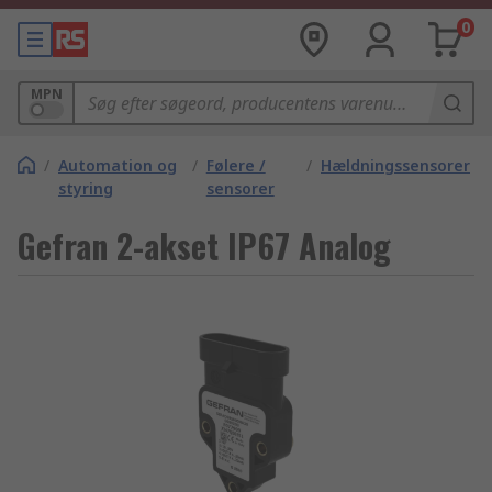
0
MPN
/
Automation og
/
Følere /
/
Hældningssensorer
styring
sensorer
Gefran 2-akset IP67 Analog