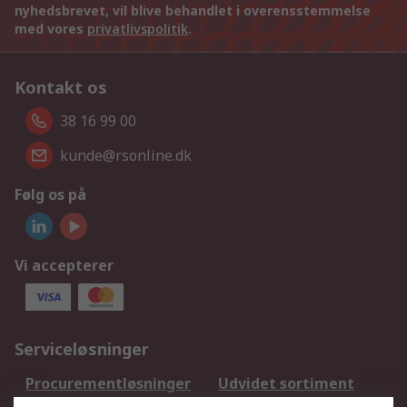
nyhedsbrevet, vil blive behandlet i overensstemmelse
med vores
privatlivspolitik
.
Kontakt os
38 16 99 00
kunde@rsonline.dk
Følg os på
Vi accepterer
Serviceløsninger
Procurementløsninger
Udvidet sortiment