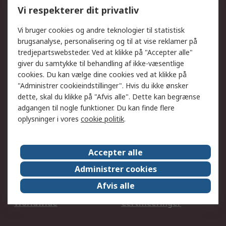
Kalibrering
Olietest og -analyse
Vi respekterer dit privatliv
DesignSpark
Teknisk Support
Dit lokale salgsteam
Eksportløsninger
Vi bruger cookies og andre teknologier til statistisk
brugsanalyse, personalisering og til at vise reklamer på
tredjepartswebsteder. Ved at klikke på "Accepter alle"
Support
giver du samtykke til behandling af ikke-væsentlige
Få hjælp
Returnering
cookies. Du kan vælge dine cookies ved at klikke på
"Administrer cookieindstillinger". Hvis du ikke ønsker
Levering
Spor min ordre
dette, skal du klikke på "Afvis alle". Dette kan begrænse
Fakturakopi
Betalingsmuligheder
adgangen til nogle funktioner. Du kan finde flere
Fordele med Mit RS
Okdo
oplysninger i vores
cookie politik
.
Om RS
Accepter alle
Om RS
Salgsbetingelser
Administrer cookies
Det juridiske
Pressecenter
Afvis alle
Job hos RS
ESG
Worldwide
Certificeringer