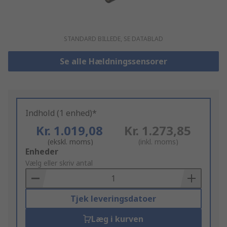
STANDARD BILLEDE, SE DATABLAD
Se alle Hældningssensorer
Indhold (1 enhed)*
Kr. 1.019,08
Kr. 1.273,85
(ekskl. moms)
(inkl. moms)
Add
Enheder
to
Vælg eller skriv antal
Basket
Tjek leveringsdatoer
Læg i kurven