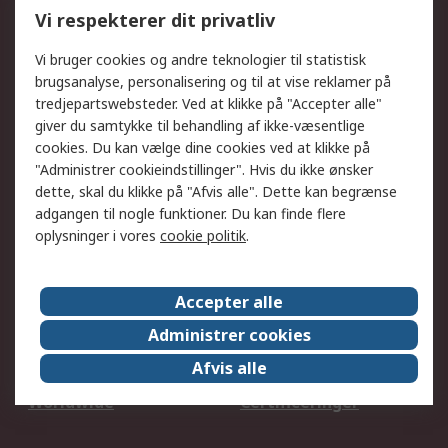
Kalibrering
Olietest og -analyse
Vi respekterer dit privatliv
DesignSpark
Teknisk Support
Dit lokale salgsteam
Eksportløsninger
Vi bruger cookies og andre teknologier til statistisk
brugsanalyse, personalisering og til at vise reklamer på
tredjepartswebsteder. Ved at klikke på "Accepter alle"
Support
giver du samtykke til behandling af ikke-væsentlige
Få hjælp
Returnering
cookies. Du kan vælge dine cookies ved at klikke på
"Administrer cookieindstillinger". Hvis du ikke ønsker
Levering
Spor min ordre
dette, skal du klikke på "Afvis alle". Dette kan begrænse
Fakturakopi
Betalingsmuligheder
adgangen til nogle funktioner. Du kan finde flere
Fordele med Mit RS
Okdo
oplysninger i vores
cookie politik
.
Om RS
Accepter alle
Om RS
Salgsbetingelser
Administrer cookies
Det juridiske
Pressecenter
Afvis alle
Job hos RS
ESG
Worldwide
Certificeringer