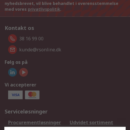
nyhedsbrevet, vil blive behandlet i overensstemmelse
med vores
privatlivspolitik
.
Kontakt os
38 16 99 00
kunde@rsonline.dk
Følg os på
Vi accepterer
Serviceløsninger
Procurementløsninger
Udvidet sortiment