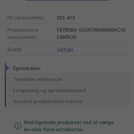
RS-varenummer
:
821-473
Producentens
F078586/ GIGFOR045045HC10
varenummer
:
L000X20
Brand
:
Gefran
Egenskaber
Tekniske referencer
Lovgivning og oprindelsesland
Generel produktinformation
Find lignende produkter ved at vælge
én eller flere attributter.