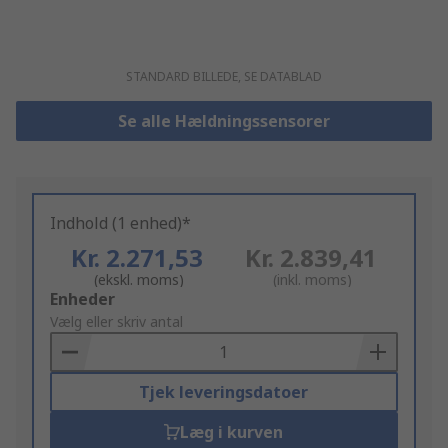
STANDARD BILLEDE, SE DATABLAD
Se alle Hældningssensorer
Indhold (1 enhed)*
Kr. 2.271,53
Kr. 2.839,41
(ekskl. moms)
(inkl. moms)
Add
Enheder
to
Vælg eller skriv antal
Basket
Tjek leveringsdatoer
Læg i kurven