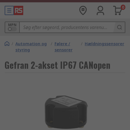
0
MPN
/
Automation og
/
Følere /
/
Hældningssensorer
styring
sensorer
Gefran 2-akset IP67 CANopen