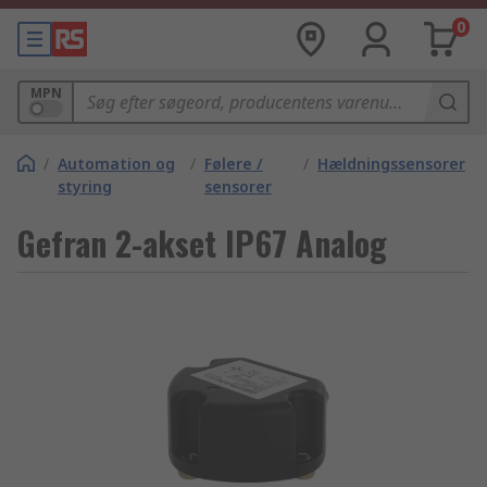
0
MPN
/
Automation og
/
Følere /
/
Hældningssensorer
styring
sensorer
Gefran 2-akset IP67 Analog