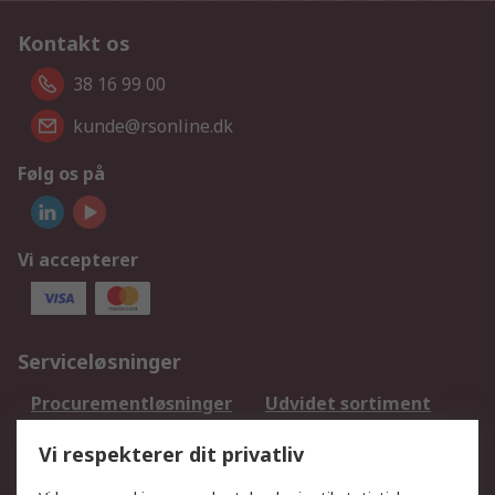
Kontakt os
38 16 99 00
kunde@rsonline.dk
Følg os på
Vi accepterer
Serviceløsninger
Procurementløsninger
Udvidet sortiment
Kalibrering
Olietest og -analyse
Vi respekterer dit privatliv
DesignSpark
Teknisk Support