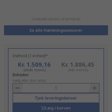
STANDARD BILLEDE, SE DATABLAD
Se alle Hældningssensorer
Indhold (1 enhed)*
Kr. 1.509,16
Kr. 1.886,45
(ekskl. moms)
(inkl. moms)
Add
Enheder
to
Vælg eller skriv antal
Basket
Tjek leveringsdatoer
Læg i kurven