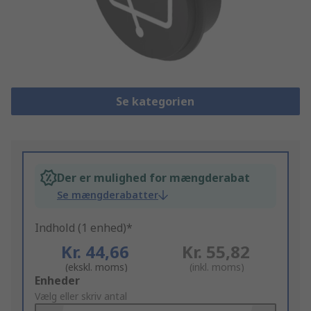
Se kategorien
Der er mulighed for mængderabat
Se mængderabatter
Indhold (1 enhed)*
Kr. 44,66
Kr. 55,82
(ekskl. moms)
(inkl. moms)
Add
Enheder
to
Vælg eller skriv antal