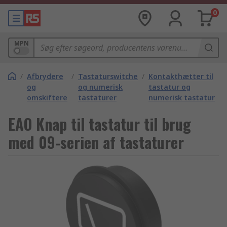
0
MPN
/
Afbrydere
/
Tastaturswitche
/
Kontakthætter til
og
og numerisk
tastatur og
omskiftere
tastaturer
numerisk tastatur
EAO Knap til tastatur til brug
med 09-serien af tastaturer