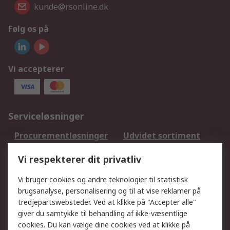
kunde@rsonline.dk
Følg os på
Vi accepterer
Serviceløsninger
Procurementløsninger
Udvidet sortiment
Kalibrering
Olietest og -analyse
Vi respekterer dit privatliv
DesignSpark
Teknisk Support
Dit lokale salgsteam
Eksportløsninger
Vi bruger cookies og andre teknologier til statistisk
brugsanalyse, personalisering og til at vise reklamer på
tredjepartswebsteder. Ved at klikke på "Accepter alle"
Support
giver du samtykke til behandling af ikke-væsentlige
Få hjælp
Returnering
cookies. Du kan vælge dine cookies ved at klikke på